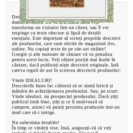
Descrierea este esențială pentru succesul afacerii
dumneavoastră. Ea va determina dacă veți
transforma un vizitator într-un client, sau îl vei
respinge cu texte obscure și lipsă de detalii
esențiale. Este important să scrieți propriile descrieri
ale produselor, care sunt oferite de magazinul dvs.
online. Nu copiați texte de pe site-uri străine!
Google și alte motoare de căutare vă va penaliza
pentru acest lucru. Veți obține poziții mai înalte în
căutare, dacă publicați niște descrieri originale. Iată
cateva reguli de aur în scrierea descrierii produselor:
Vinde IDEALURI!
Descrierile bune fac cititorul să se simtă fericit și
mândru de achiziționarea produsului. Sau, pe scurt:
Vinde idealuri, nu prospectul produsului. Dacă știți
publicul tintă bine, știți și ce îi motivează să
cumpere, atunci vă puteți prezenta produsele intr-un
mod care să-i intrige.
Nu subestima detaliile!
În timp ce vindeți vise, însă, asigurați-vă că veți