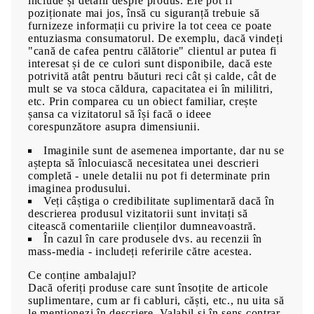
include și detalii despre produs. Ele pot fi
poziționate mai jos, însă cu siguranță trebuie să
furnizeze informații cu privire la tot ceea ce poate
entuziasma consumatorul. De exemplu, dacă vindeți
"cană de cafea pentru călătorie" clientul ar putea fi
interesat și de ce culori sunt disponibile, dacă este
potrivită atât pentru băuturi reci cât și calde, cât de
mult se va stoca căldura, capacitatea ei în mililitri,
etc. Prin comparea cu un obiect familiar, crește
șansa ca vizitatorul să își facă o ideee
corespunzătore asupra dimensiunii.
Imaginile sunt de asemenea importante, dar nu se
aștepta să înlocuiască necesitatea unei descrieri
completă - unele detalii nu pot fi determinate prin
imaginea produsului.
Veți câștiga o credibilitate suplimentară dacă în
descrierea produsul vizitatorii sunt invitați să
citească comentariile clienților dumneavoastră.
În cazul în care produsele dvs. au recenzii în
mass-media - includeți referirile către acestea.
Ce conține ambalajul?
Dacă oferiți produse care sunt însoțite de articole
suplimentare, cum ar fi cabluri, căști, etc., nu uita să
le menționezi în descriere. Valabil și în sens contrar