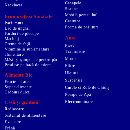
Canapele
Necklaces
Scaune
Mobilă pentru hol
Frumusețe și Sănătate
Ceainice
Parfumuri
Forme de prăjituri
Lac de unghii
Farduri de pleoape
Auto
Machiaj
Creme de faţă
Piese
Vitamine şi suplimentare
Transmisie
alimentare
Motor
Măşti şi şampoane pentru păr
Produse pe bază de miere
Filtre
Uleiuri
Alimente Bio
Suspensie
Fructe uscate
Super alimente
Curele și Role de Ghidaj
Cadouri dulci
Pompe de Apă
Electromotoare
Casă și grădină
Radiatoare
Sistemul de alimentare
Evacuare
Frână