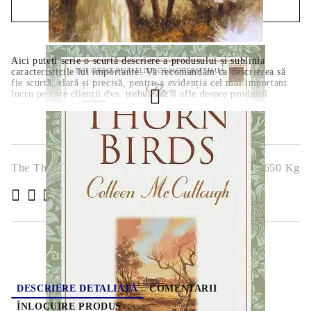
COMANDĂ RAPIDĂ
Noi vă vom contacta pentru finalizarea comenzii.
Aici puteți scrie o scurtă descriere a produsului și sublinia
caracteristicile lui importante. Vă recomandăm ca descrierea să
fie scurtă, clară și precisă, pentru a evidenția cel mai important
lucru pe care clienții dvs. trebuie să îl afle despre produsul
descris.
The Thorn Birds
2.650
Kg
( 4 )
Evaluează
DESCRIERE DETALIATĂ
COMENTARII
ÎNLOCUIRE PRODUS