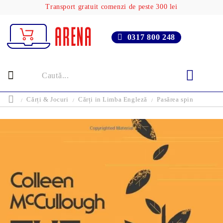
Transport gratuit comenzi de peste 300 lei
0317 800 248
Cărți & Jocuri
Cărți in Limba Engleză
Pasărea spin