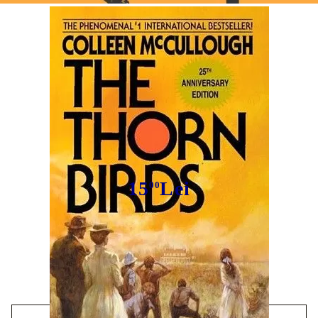
Tweet
Pasărea spin
15
Lei
00
Avem
10
în stoc