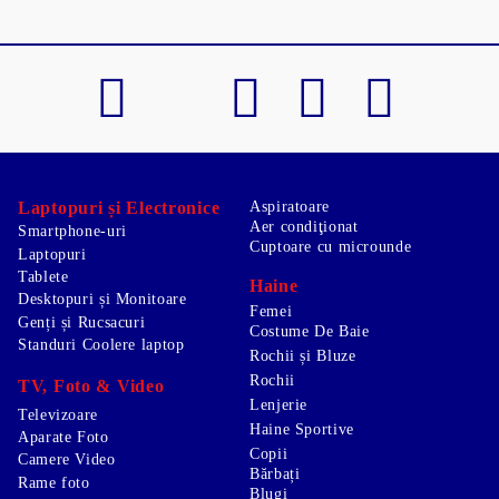
Laptopuri și Electronice
Aspiratoare
Aer condiţionat
Smartphone-uri
Cuptoare cu microunde
Laptopuri
Tablete
Haine
Desktopuri și Monitoare
Femei
Genți și Rucsacuri
Costume De Baie
Standuri Coolere laptop
Rochii și Bluze
Rochii
TV, Foto & Video
Lenjerie
Televizoare
Haine Sportive
Aparate Foto
Copii
Camere Video
Bărbați
Rame foto
Blugi