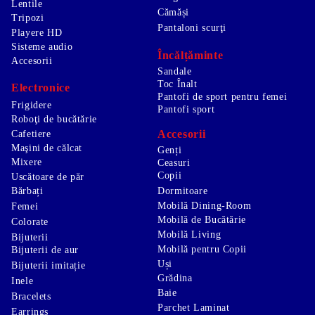
Lentile
Cămăși
Tripozi
Pantaloni scurţi
Playere HD
Sisteme audio
Încălțăminte
Accesorii
Sandale
Toc Înalt
Electronice
Pantofi de sport pentru femei
Frigidere
Pantofi sport
Roboţi de bucătărie
Accesorii
Cafetiere
Maşini de călcat
Genți
Mixere
Ceasuri
Copii
Uscătoare de păr
Bărbați
Dormitoare
Mobilă Dining-Room
Femei
Mobilă de Bucătărie
Colorate
Mobilă Living
Bijuterii
Mobilă pentru Copii
Bijuterii de aur
Uși
Bijuterii imitație
Grădina
Inele
Baie
Bracelets
Parchet Laminat
Earrings