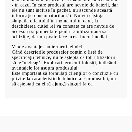
- în cazul în care produsul are nevoie de baterii, dar
ele nu sunt incluse în pachet, nu ascunde această
informație consumatorilor tăi. Nu vei câștiga
simpatia clientului în momentul în care, la
deschiderea cutiei ,el va constata ca are nevoie de
accesorii suplimentare pentru a utiliza noua sa
achiziție, dar nu poate face acest lucru imediat.
Vinde avantaje, nu termeni tehnici
Când descrierile produselor conțin o listă de
specificații tehnice, nu te aștepta ca toți utilizatorii
să le înțeleagă. Explicați termenii folosiți, indicând
avantajele lor asupra produsului.
Este important să formulați clienților o concluzie cu
privire la caracteristicile tehnice ale produsului, nu
să așteptați ca ei să ajungă singuri la ea.