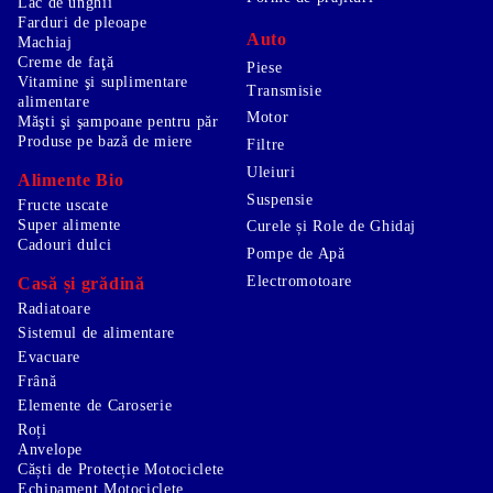
Lac de unghii
Farduri de pleoape
Auto
Machiaj
Creme de faţă
Piese
Vitamine şi suplimentare
Transmisie
alimentare
Motor
Măşti şi şampoane pentru păr
Produse pe bază de miere
Filtre
Uleiuri
Alimente Bio
Suspensie
Fructe uscate
Super alimente
Curele și Role de Ghidaj
Cadouri dulci
Pompe de Apă
Electromotoare
Casă și grădină
Radiatoare
Sistemul de alimentare
Evacuare
Frână
Elemente de Caroserie
Roți
Anvelope
Căști de Protecție Motociclete
Echipament Motociclete