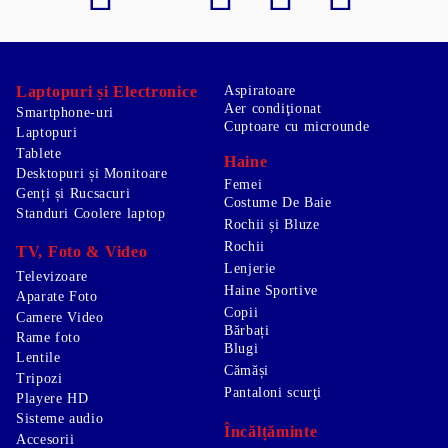
Laptopuri și Electronice
Aspiratoare
Aer condiţionat
Smartphone-uri
Cuptoare cu microunde
Laptopuri
Tablete
Haine
Desktopuri și Monitoare
Femei
Genți și Rucsacuri
Costume De Baie
Standuri Coolere laptop
Rochii și Bluze
Rochii
TV, Foto & Video
Lenjerie
Televizoare
Haine Sportive
Aparate Foto
Copii
Camere Video
Bărbați
Rame foto
Blugi
Lentile
Cămăși
Tripozi
Pantaloni scurţi
Playere HD
Sisteme audio
Încălțăminte
Accesorii