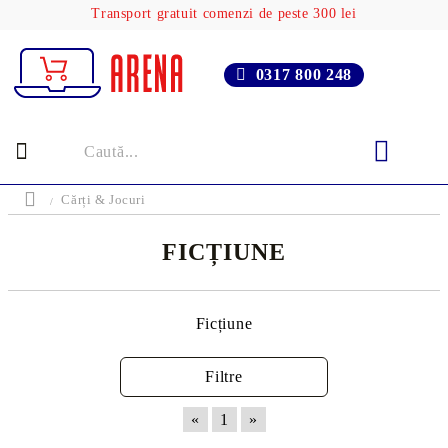
Transport gratuit comenzi de peste 300 lei
0317 800 248
Cărți & Jocuri
FICȚIUNE
Ficțiune
Filtre
«
1
»