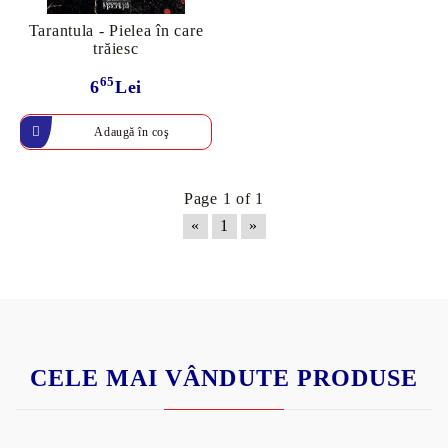
Tarantula - Pielea în care
trăiesc
65
6
Lei
Page 1 of 1
«
1
»
CELE MAI VÂNDUTE PRODUSE