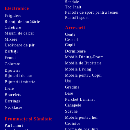
Sandale
Toc Înalt
Electronice
Pantofi de sport pentru femei
Frigidere
Pantofi sport
Roboţi de bucătărie
Accesorii
Cafetiere
Maşini de călcat
Genți
Mixere
Ceasuri
Copii
Uscătoare de păr
Bărbați
Dormitoare
Mobilă Dining-Room
Femei
Mobilă de Bucătărie
Colorate
Mobilă Living
Bijuterii
Mobilă pentru Copii
Bijuterii de aur
Uși
Bijuterii imitație
Grădina
Inele
Baie
Bracelets
Parchet Laminat
Earrings
Canapele
Necklaces
Scaune
Mobilă pentru hol
Frumusețe și Sănătate
Ceainice
Parfumuri
Forme de prăjituri