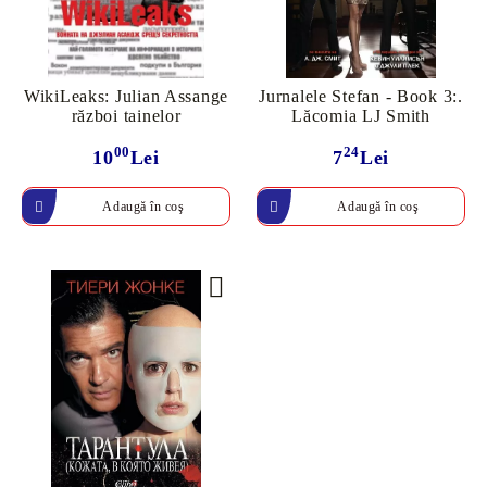
WikiLeaks: Julian Assange
Jurnalele Stefan - Book 3:.
război tainelor
Lăcomia LJ Smith
00
24
10
Lei
7
Lei