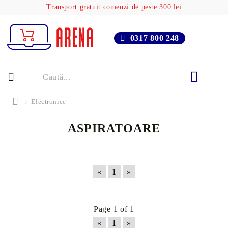
Transport gratuit comenzi de peste 300 lei
0317 800 248
Electronice
ASPIRATOARE
«
1
»
Page 1 of 1
«
1
»