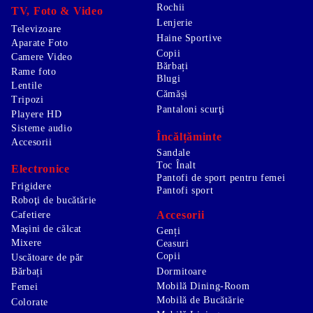
Rochii
TV, Foto & Video
Lenjerie
Televizoare
Haine Sportive
Aparate Foto
Copii
Camere Video
Bărbați
Rame foto
Blugi
Lentile
Cămăși
Tripozi
Pantaloni scurţi
Playere HD
Sisteme audio
Încălțăminte
Accesorii
Sandale
Toc Înalt
Electronice
Pantofi de sport pentru femei
Frigidere
Pantofi sport
Roboţi de bucătărie
Accesorii
Cafetiere
Maşini de călcat
Genți
Mixere
Ceasuri
Copii
Uscătoare de păr
Bărbați
Dormitoare
Mobilă Dining-Room
Femei
Mobilă de Bucătărie
Colorate