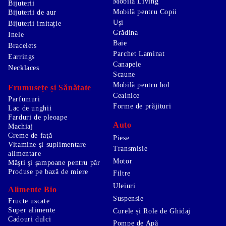
Mobilă Living
Bijuterii
Mobilă pentru Copii
Bijuterii de aur
Uși
Bijuterii imitație
Grădina
Inele
Baie
Bracelets
Parchet Laminat
Earrings
Canapele
Necklaces
Scaune
Mobilă pentru hol
Frumusețe și Sănătate
Ceainice
Parfumuri
Forme de prăjituri
Lac de unghii
Farduri de pleoape
Auto
Machiaj
Creme de faţă
Piese
Vitamine şi suplimentare
Transmisie
alimentare
Motor
Măşti şi şampoane pentru păr
Produse pe bază de miere
Filtre
Uleiuri
Alimente Bio
Suspensie
Fructe uscate
Super alimente
Curele și Role de Ghidaj
Cadouri dulci
Pompe de Apă