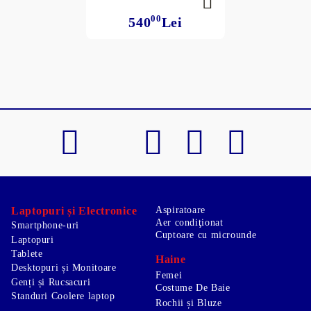
00
540
Lei
Laptopuri și Electronice
Aspiratoare
Aer condiţionat
Smartphone-uri
Cuptoare cu microunde
Laptopuri
Tablete
Haine
Desktopuri și Monitoare
Femei
Genți și Rucsacuri
Costume De Baie
Standuri Coolere laptop
Rochii și Bluze