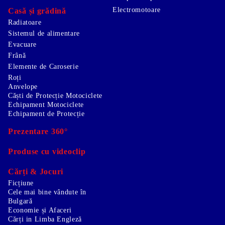
Electromotoare
Casă și grădină
Radiatoare
Sistemul de alimentare
Evacuare
Frână
Elemente de Caroserie
Roți
Anvelope
Căști de Protecție Motociclete
Echipament Motociclete
Echipament de Protecție
Prezentare 360°
Produse cu videoclip
Cărți & Jocuri
Ficțiune
Cele mai bine vândute în
Bulgară
Economie și Afaceri
Cărți in Limba Engleză