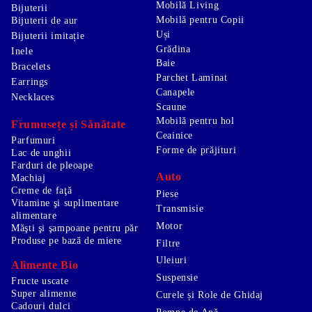
Mobilă Living
Bijuterii
Mobilă pentru Copii
Bijuterii de aur
Uși
Bijuterii imitație
Grădina
Inele
Baie
Bracelets
Parchet Laminat
Earrings
Canapele
Necklaces
Scaune
Mobilă pentru hol
Frumusețe și Sănătate
Ceainice
Parfumuri
Forme de prăjituri
Lac de unghii
Farduri de pleoape
Auto
Machiaj
Creme de faţă
Piese
Vitamine şi suplimentare
Transmisie
alimentare
Motor
Măşti şi şampoane pentru păr
Produse pe bază de miere
Filtre
Uleiuri
Alimente Bio
Suspensie
Fructe uscate
Super alimente
Curele și Role de Ghidaj
Cadouri dulci