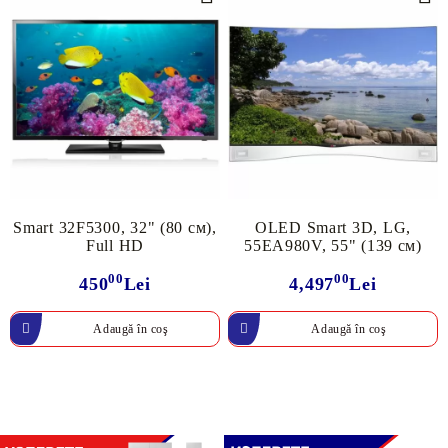
Smart 32F5300, 32" (80 cм),
OLED Smart 3D, LG,
Full HD
55EA980V, 55" (139 см)
00
00
450
Lei
4,497
Lei