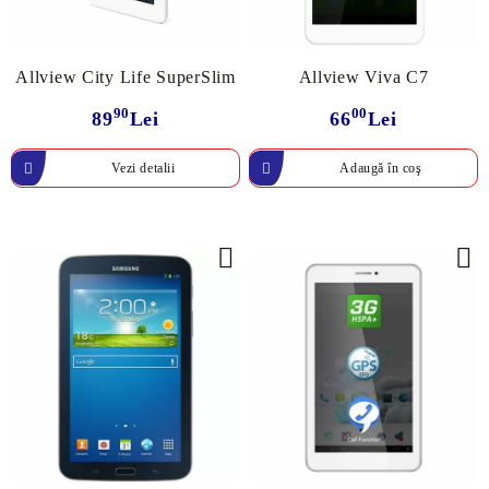
Allview City Life SuperSlim
Allview Viva C7
90
00
89
Lei
66
Lei
Vezi detalii