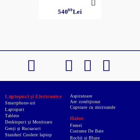
00
540
Lei
Laptopuri și Electronice
Aspiratoare
Aer condiţionat
Smartphone-uri
Cuptoare cu microunde
Laptopuri
Tablete
Haine
Desktopuri și Monitoare
Femei
Genți și Rucsacuri
Costume De Baie
Standuri Coolere laptop
Rochii și Bluze