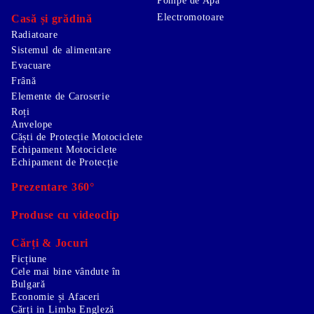
Pompe de Apă
Electromotoare
Casă și grădină
Radiatoare
Sistemul de alimentare
Evacuare
Frână
Elemente de Caroserie
Roți
Anvelope
Căști de Protecție Motociclete
Echipament Motociclete
Echipament de Protecție
Prezentare 360°
Produse cu videoclip
Cărți & Jocuri
Ficțiune
Cele mai bine vândute în
Bulgară
Economie și Afaceri
Cărți in Limba Engleză