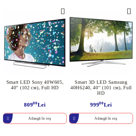
Smart LED Sony 40W605,
Smart 3D LED Samsung
40" (102 cм), Full HD
40H6240, 40'' (101 см), Full
HD
00
00
809
Lei
999
Lei