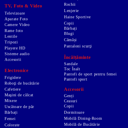
Rochii
TV, Foto & Video
Lenjerie
Televizoare
Haine Sportive
Aparate Foto
Copii
Camere Video
Bărbați
Rame foto
Blugi
Lentile
Cămăși
Tripozi
Pantaloni scurţi
Playere HD
Sisteme audio
Încălțăminte
Accesorii
Sandale
Toc Înalt
Electronice
Pantofi de sport pentru femei
Frigidere
Pantofi sport
Roboţi de bucătărie
Accesorii
Cafetiere
Maşini de călcat
Genți
Mixere
Ceasuri
Copii
Uscătoare de păr
Bărbați
Dormitoare
Mobilă Dining-Room
Femei
Mobilă de Bucătărie
Colorate