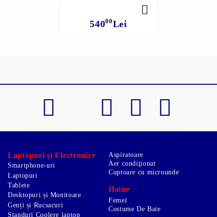
00
540
Lei
Laptopuri și Electronice
Aspiratoare
Aer condiţionat
Smartphone-uri
Cuptoare cu microunde
Laptopuri
Tablete
Haine
Desktopuri și Monitoare
Femei
Genți și Rucsacuri
Costume De Baie
Standuri Coolere laptop