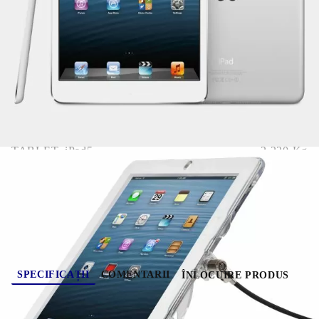
Memorie RAM:
2
GB
Mărime Hard Disk (GB):
160
GB
COMANDĂ RAPIDĂ
Noi vă vom contacta pentru finalizarea comenzii.
TABLET_iPad5
2.220
Kg
( 5 )
Evaluează
SPECIFICAȚII
COMENTARII
ÎNLOCUIRE PRODUS
Memorie RAM:
2
GB