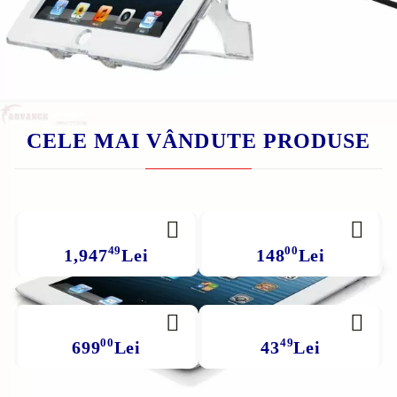
Mărime Hard Disk (GB):
160
GB
CELE MAI VÂNDUTE PRODUSE
49
00
1,947
Lei
148
Lei
00
49
699
Lei
43
Lei