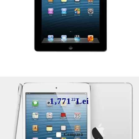
Tweet
iPad 5
1,771
Lei
22
Avem
5
în stoc
Compară