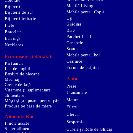
Colorate
Mobilă Living
Bijuterii
Mobilă pentru Copii
Bijuterii de aur
Uși
Bijuterii imitație
Grădina
Inele
Baie
Bracelets
Parchet Laminat
Earrings
Canapele
Necklaces
Scaune
Mobilă pentru hol
Frumusețe și Sănătate
Ceainice
Parfumuri
Forme de prăjituri
Lac de unghii
Farduri de pleoape
Auto
Machiaj
Creme de faţă
Piese
Vitamine şi suplimentare
Transmisie
alimentare
Motor
Măşti şi şampoane pentru păr
Produse pe bază de miere
Filtre
Uleiuri
Alimente Bio
Suspensie
Fructe uscate
Super alimente
Curele și Role de Ghidaj