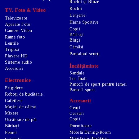
Rochii și Bluze
Rochii
TV, Foto & Video
Lenjerie
Televizoare
Haine Sportive
Aparate Foto
Copii
Camere Video
Bărbați
Rame foto
Blugi
Lentile
Cămăși
Tripozi
Pantaloni scurţi
Playere HD
Sisteme audio
Încălțăminte
Accesorii
Sandale
Toc Înalt
Electronice
Pantofi de sport pentru femei
Frigidere
Pantofi sport
Roboţi de bucătărie
Accesorii
Cafetiere
Maşini de călcat
Genți
Mixere
Ceasuri
Copii
Uscătoare de păr
Bărbați
Dormitoare
Mobilă Dining-Room
Femei
Mobilă de Bucătărie