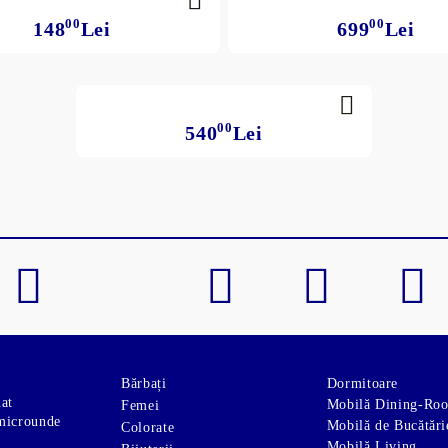
00
00
148
Lei
699
Lei
00
00
699
Lei
470
Lei
00
540
Lei
Bărbați
Dormitoare
nat
Mobilă Dining-Ro
Femei
microunde
Mobilă de Bucătări
Colorate
Mobilă Living