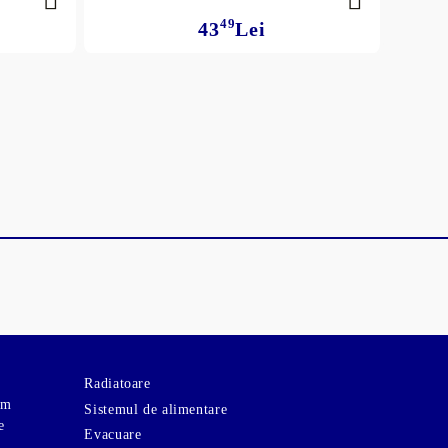
Ficțiune
49
43
Lei
Cele mai bine vândute în
Bulgară
Economie și Afaceri
00
859
Lei
Cărți in Limba Engleză
Jocuri
Muzica
Filme
Radiatoare
om
Sistemul de alimentare
e
Evacuare