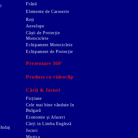
Frână
i
Elemente de Caroserie
Roți
Anvelope
Căști de Protecție
Motociclete
Echipament Motociclete
Echipament de Protecție
Prezentare 360°
Produse cu videoclip
Cărți & Jocuri
Ficțiune
Cele mai bine vândute în
Bulgară
Economie și Afaceri
Cărți in Limba Engleză
Ghidaj
Jocuri
Muzica