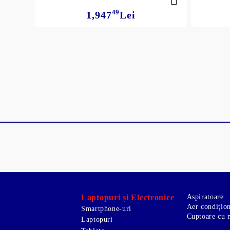
49
1,947
Lei
00
480
Lei
Laptopuri și Electronice
Aspiratoare
Aer condiţio
Smartphone-uri
Cuptoare cu 
Laptopuri