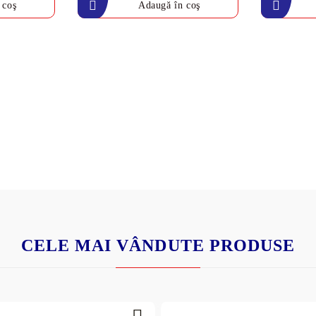
Baie
ampoane pentru
Parchet Lamin
Canapele
 bază de miere
Scaune
Mobilă pentru 
Ceainice
Forme de prăji
CELE MAI VÂNDUTE PRODUSE
PRODUSE CU
VIDEOCLIP