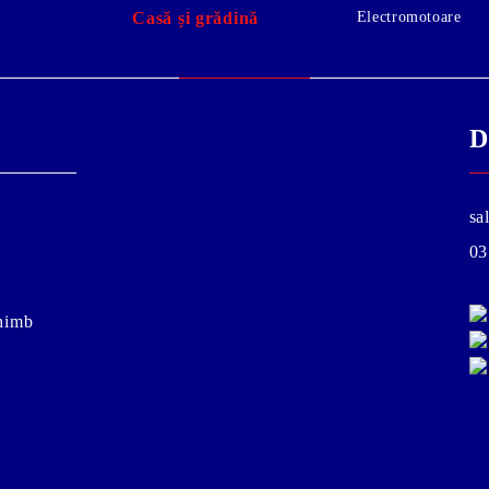
Electromotoare
Casă și grădină
D
sa
03
chimb