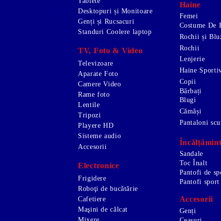
Tablete
Haine
Desktopuri și Monitoare
Femei
Genți și Rucsacuri
Costume De 
Standuri Coolere laptop
Rochii și Blu
Rochii
TV, Foto & Video
Lenjerie
Televizoare
Haine Sporti
Aparate Foto
Copii
Camere Video
Bărbați
Rame foto
Blugi
Lentile
Cămăși
Tripozi
Pantaloni scu
Playere HD
Sisteme audio
Încălțămin
Accesorii
Sandale
Toc Înalt
Electronice
Pantofi de sp
Frigidere
Pantofi sport
Roboţi de bucătărie
Accesorii
Cafetiere
Maşini de călcat
Genți
Mixere
Ceasuri