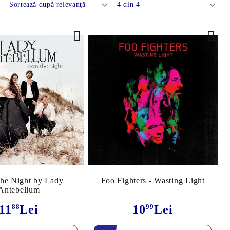
ve
rţi
ĂDINĂ
AUTO
Piese
g-Room
Transmisie
ătărie
Motor
Filtre
e Night by Lady
Foo Fighters - Wasting Light
Antebellum
 Copii
Uleiuri
11
88
Lei
10
99
Lei
Suspensie
Curele și Role de Ghidaj