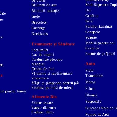
Bijuterii
Mobilă pentru Copi
Bijuterii de aur
Uși
Bijuterii imitație
Baie
Grădina
Inele
ze
Baie
Bracelets
Parchet Laminat
Earrings
Canapele
Necklaces
ve
Scaune
Mobilă pentru hol
Frumusețe și Sănătate
Ceainice
Parfumuri
Forme de prăjituri
Lac de unghii
Farduri de pleoape
Auto
Machiaj
rţi
Creme de faţă
Piese
Vitamine şi suplimentare
te
Transmisie
alimentare
Motor
Măşti şi şampoane pentru păr
Produse pe bază de miere
Filtre
ort pentru femei
Uleiuri
Alimente Bio
Suspensie
Fructe uscate
Super alimente
Curele și Role de 
Cadouri dulci
Pompe de Apă