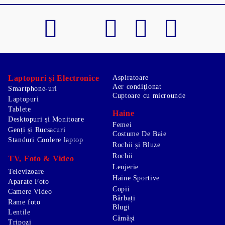
Laptopuri și Electronice
Aspiratoare
Aer condiţionat
Smartphone-uri
Cuptoare cu microunde
Laptopuri
Tablete
Haine
Desktopuri și Monitoare
Femei
Genți și Rucsacuri
Costume De Baie
Standuri Coolere laptop
Rochii și Bluze
Rochii
TV, Foto & Video
Lenjerie
Televizoare
Haine Sportive
Aparate Foto
Copii
Camere Video
Bărbați
Rame foto
Blugi
Lentile
Cămăși
Tripozi