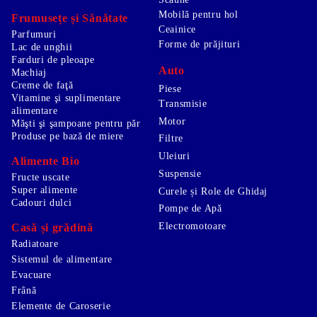
Mobilă pentru hol
Frumusețe și Sănătate
Ceainice
Parfumuri
Forme de prăjituri
Lac de unghii
Farduri de pleoape
Auto
Machiaj
Creme de faţă
Piese
Vitamine şi suplimentare
Transmisie
alimentare
Motor
Măşti şi şampoane pentru păr
Produse pe bază de miere
Filtre
Uleiuri
Alimente Bio
Suspensie
Fructe uscate
Super alimente
Curele și Role de Ghidaj
Cadouri dulci
Pompe de Apă
Electromotoare
Casă și grădină
Radiatoare
Sistemul de alimentare
Evacuare
Frână
Elemente de Caroserie