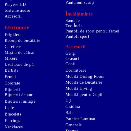
Pantaloni scurţi
Playere HD
Sisteme audio
Încălțăminte
Accesorii
Sandale
Toc Înalt
Electronice
Pantofi de sport pentru femei
Frigidere
Pantofi sport
Roboţi de bucătărie
Accesorii
Cafetiere
Maşini de călcat
Genți
Mixere
Ceasuri
Copii
Uscătoare de păr
Bărbați
Dormitoare
Mobilă Dining-Room
Femei
Mobilă de Bucătărie
Colorate
Mobilă Living
Bijuterii
Mobilă pentru Copii
Bijuterii de aur
Uși
Bijuterii imitație
Grădina
Inele
Baie
Bracelets
Parchet Laminat
Earrings
Canapele
Necklaces
Scaune