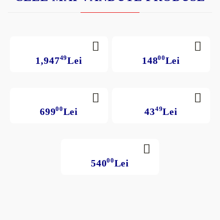
49
00
1,947
Lei
148
Lei
00
49
699
Lei
43
Lei
00
540
Lei