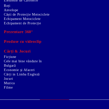
Elemente de Caroserie
Roți
Anvelope
Căști de Protecție Motociclete
Echipament Motociclete
Echipament de Protecție
Prezentare 360°
Produse cu videoclip
Cărți & Jocuri
Ficțiune
Cele mai bine vândute în
Bulgară
Economie și Afaceri
Cărți in Limba Engleză
Jocuri
Muzica
Filme