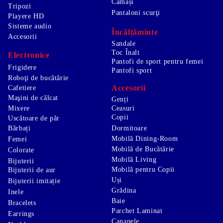
Cămăși
Tripozi
Pantaloni scurţi
Playere HD
Sisteme audio
Încălțăminte
Accesorii
Sandale
Toc Înalt
Electronice
Pantofi de sport pentru femei
Frigidere
Pantofi sport
Roboţi de bucătărie
Accesorii
Cafetiere
Maşini de călcat
Genți
Mixere
Ceasuri
Copii
Uscătoare de păr
Bărbați
Dormitoare
Mobilă Dining-Room
Femei
Mobilă de Bucătărie
Colorate
Mobilă Living
Bijuterii
Mobilă pentru Copii
Bijuterii de aur
Uși
Bijuterii imitație
Grădina
Inele
Baie
Bracelets
Parchet Laminat
Earrings
Canapele