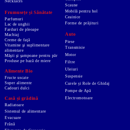
Necklaces
Scaune
Mobilă pentru hol
Frumusețe și Sănătate
Ceainice
Parfumuri
Forme de prăjituri
Lac de unghii
Farduri de pleoape
Auto
Machiaj
Creme de faţă
Piese
Vitamine şi suplimentare
Transmisie
alimentare
Motor
Măşti şi şampoane pentru păr
Produse pe bază de miere
Filtre
Uleiuri
Alimente Bio
Suspensie
Fructe uscate
Super alimente
Curele și Role de Ghidaj
Cadouri dulci
Pompe de Apă
Electromotoare
Casă și grădină
Radiatoare
Sistemul de alimentare
Evacuare
Frână