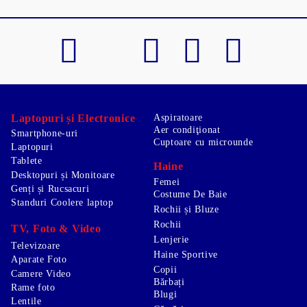
Laptopuri și Electronice
Aspiratoare
Aer condiţionat
Smartphone-uri
Cuptoare cu microunde
Laptopuri
Tablete
Haine
Desktopuri și Monitoare
Femei
Genți și Rucsacuri
Costume De Baie
Standuri Coolere laptop
Rochii și Bluze
Rochii
TV, Foto & Video
Lenjerie
Televizoare
Haine Sportive
Aparate Foto
Copii
Camere Video
Bărbați
Rame foto
Blugi
Lentile