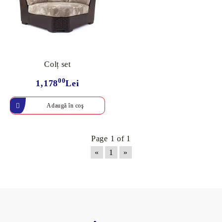
Colț set
00
1,178
Lei
Page 1 of 1
«
1
»