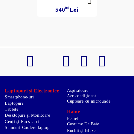
00
540
Lei
Laptopuri și Electronice
Aspiratoare
Aer condiţionat
Smartphone-uri
Cuptoare cu microunde
Laptopuri
Tablete
Haine
Desktopuri și Monitoare
Femei
Genți și Rucsacuri
Costume De Baie
Standuri Coolere laptop
Rochii și Bluze