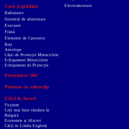
Electromotoare
Casă și grădină
Radiatoare
Sistemul de alimentare
Evacuare
Frână
Elemente de Caroserie
Roți
Anvelope
Căști de Protecție Motociclete
Echipament Motociclete
Echipament de Protecție
Prezentare 360°
Produse cu videoclip
Cărți & Jocuri
Ficțiune
Cele mai bine vândute în
Bulgară
Economie și Afaceri
Cărți in Limba Engleză