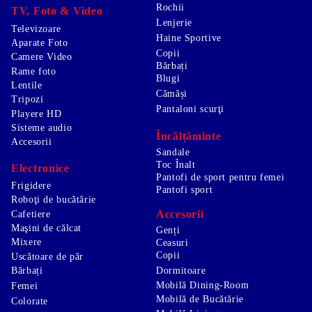
Rochii
TV, Foto & Video
Lenjerie
Televizoare
Haine Sportive
Aparate Foto
Copii
Camere Video
Bărbați
Rame foto
Blugi
Lentile
Cămăși
Tripozi
Pantaloni scurţi
Playere HD
Sisteme audio
Încălțăminte
Accesorii
Sandale
Toc Înalt
Electronice
Pantofi de sport pentru femei
Frigidere
Pantofi sport
Roboţi de bucătărie
Accesorii
Cafetiere
Maşini de călcat
Genți
Mixere
Ceasuri
Copii
Uscătoare de păr
Bărbați
Dormitoare
Mobilă Dining-Room
Femei
Mobilă de Bucătărie
Colorate