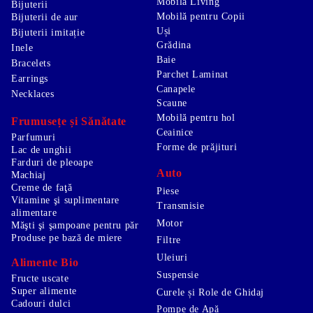
Mobilă Living
Bijuterii
Mobilă pentru Copii
Bijuterii de aur
Uși
Bijuterii imitație
Grădina
Inele
Baie
Bracelets
Parchet Laminat
Earrings
Canapele
Necklaces
Scaune
Mobilă pentru hol
Frumusețe și Sănătate
Ceainice
Parfumuri
Forme de prăjituri
Lac de unghii
Farduri de pleoape
Auto
Machiaj
Creme de faţă
Piese
Vitamine şi suplimentare
Transmisie
alimentare
Motor
Măşti şi şampoane pentru păr
Produse pe bază de miere
Filtre
Uleiuri
Alimente Bio
Suspensie
Fructe uscate
Super alimente
Curele și Role de Ghidaj
Cadouri dulci
Pompe de Apă