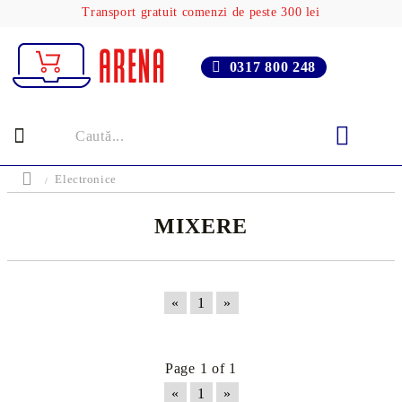
Transport gratuit comenzi de peste 300 lei
0317 800 248
Electronice
MIXERE
«
1
»
Page 1 of 1
«
1
»