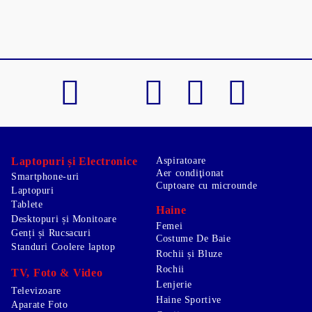
Laptopuri și Electronice
Aspiratoare
Aer condiţionat
Smartphone-uri
Cuptoare cu microunde
Laptopuri
Tablete
Haine
Desktopuri și Monitoare
Femei
Genți și Rucsacuri
Costume De Baie
Standuri Coolere laptop
Rochii și Bluze
Rochii
TV, Foto & Video
Lenjerie
Televizoare
Haine Sportive
Aparate Foto