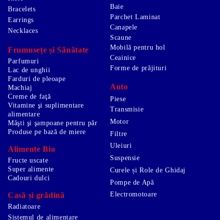
Baie
Bracelets
Parchet Laminat
Earrings
Canapele
Necklaces
Scaune
Mobilă pentru hol
Frumusețe și Sănătate
Ceainice
Parfumuri
Forme de prăjituri
Lac de unghii
Farduri de pleoape
Auto
Machiaj
Creme de faţă
Piese
Vitamine şi suplimentare
Transmisie
alimentare
Motor
Măşti şi şampoane pentru păr
Produse pe bază de miere
Filtre
Uleiuri
Alimente Bio
Suspensie
Fructe uscate
Super alimente
Curele și Role de Ghidaj
Cadouri dulci
Pompe de Apă
Electromotoare
Casă și grădină
Radiatoare
Sistemul de alimentare