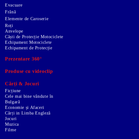
Evacuare
Frână
Elemente de Caroserie
Roți
Anvelope
Căști de Protecție Motociclete
Echipament Motociclete
Echipament de Protecție
Prezentare 360°
Produse cu videoclip
Cărți & Jocuri
Ficțiune
Cele mai bine vândute în
Bulgară
Economie și Afaceri
Cărți in Limba Engleză
Jocuri
Muzica
Filme