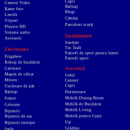
Copii
Camere Video
Bărbați
Rame foto
Blugi
Lentile
Cămăși
Tripozi
Pantaloni scurţi
Playere HD
Sisteme audio
Încălțăminte
Accesorii
Sandale
Toc Înalt
Electronice
Pantofi de sport pentru femei
Frigidere
Pantofi sport
Roboţi de bucătărie
Accesorii
Cafetiere
Maşini de călcat
Genți
Mixere
Ceasuri
Copii
Uscătoare de păr
Bărbați
Dormitoare
Mobilă Dining-Room
Femei
Mobilă de Bucătărie
Colorate
Mobilă Living
Bijuterii
Mobilă pentru Copii
Bijuterii de aur
Uși
Bijuterii imitație
Grădina
Inele