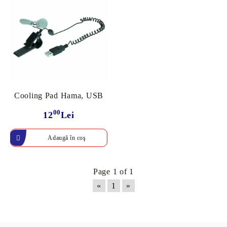
Cooling Pad Hama, USB
00
12
Lei
Page 1 of 1
«
1
»