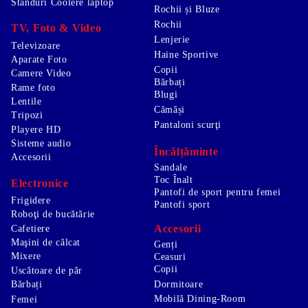
Standuri Coolere laptop
Rochii și Bluze
Rochii
TV, Foto & Video
Lenjerie
Televizoare
Haine Sportive
Aparate Foto
Copii
Camere Video
Bărbați
Rame foto
Blugi
Lentile
Cămăși
Tripozi
Pantaloni scurţi
Playere HD
Sisteme audio
Încălțăminte
Accesorii
Sandale
Toc Înalt
Electronice
Pantofi de sport pentru femei
Frigidere
Pantofi sport
Roboţi de bucătărie
Accesorii
Cafetiere
Maşini de călcat
Genți
Mixere
Ceasuri
Copii
Uscătoare de păr
Bărbați
Dormitoare
Mobilă Dining-Room
Femei