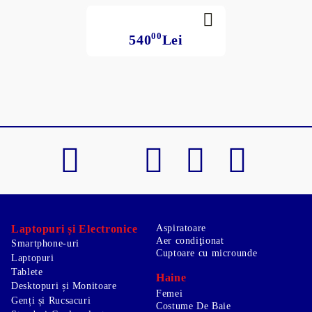
00
540
Lei
Laptopuri și Electronice
Aspiratoare
Aer condiţionat
Smartphone-uri
Cuptoare cu microunde
Laptopuri
Tablete
Haine
Desktopuri și Monitoare
Femei
Genți și Rucsacuri
Costume De Baie