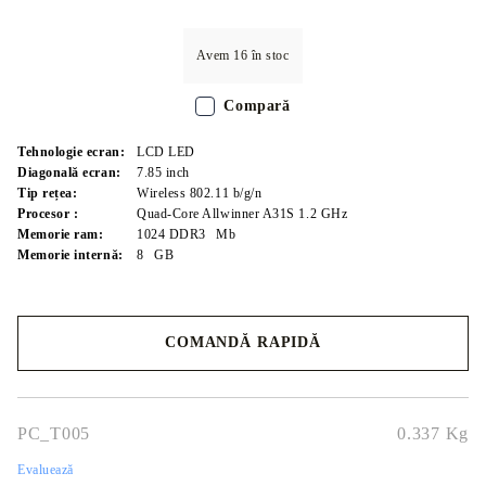
Avem
16
în stoc
Compară
Tehnologie ecran:
LCD LED
Diagonală ecran:
7.85
inch
Tip rețea:
Wireless 802.11 b/g/n
Procesor :
Quad-Core Allwinner A31S 1.2 GHz
Memorie ram:
1024 DDR3
Mb
Memorie internă:
8
GB
COMANDĂ RAPIDĂ
Noi vă vom contacta pentru finalizarea comenzii.
PC_T005
0.337
Kg
Evaluează