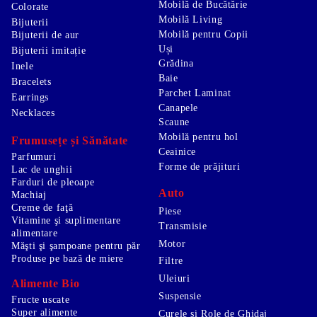
Mobilă de Bucătărie
Colorate
Mobilă Living
Bijuterii
Mobilă pentru Copii
Bijuterii de aur
Uși
Bijuterii imitație
Grădina
Inele
Baie
Bracelets
Parchet Laminat
Earrings
Canapele
Necklaces
Scaune
Mobilă pentru hol
Frumusețe și Sănătate
Ceainice
Parfumuri
Forme de prăjituri
Lac de unghii
Farduri de pleoape
Auto
Machiaj
Creme de faţă
Piese
Vitamine şi suplimentare
Transmisie
alimentare
Motor
Măşti şi şampoane pentru păr
Produse pe bază de miere
Filtre
Uleiuri
Alimente Bio
Suspensie
Fructe uscate
Super alimente
Curele și Role de Ghidaj