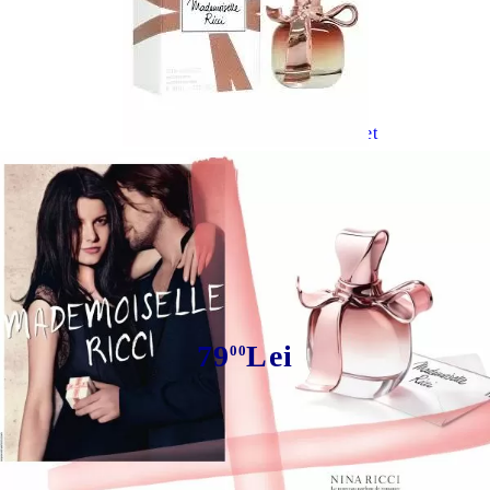
Tweet
ADM Ricci
79
Lei
00
Avem
91
în stoc