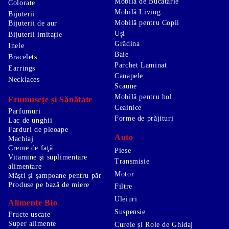
Mobilă de Bucătărie
Colorate
Mobilă Living
Bijuterii
Mobilă pentru Copii
Bijuterii de aur
Uși
Bijuterii imitație
Grădina
Inele
Baie
Bracelets
Parchet Laminat
Earrings
Canapele
Necklaces
Scaune
Mobilă pentru hol
Frumusețe și Sănătate
Ceainice
Parfumuri
Forme de prăjituri
Lac de unghii
Farduri de pleoape
Auto
Machiaj
Creme de faţă
Piese
Vitamine şi suplimentare
Transmisie
alimentare
Motor
Măşti şi şampoane pentru păr
Produse pe bază de miere
Filtre
Uleiuri
Alimente Bio
Suspensie
Fructe uscate
Super alimente
Curele și Role de Ghidaj