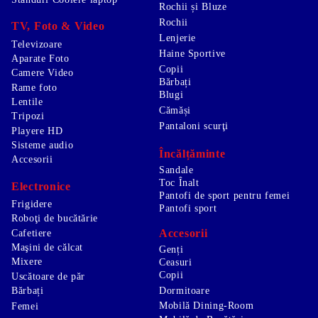
Rochii și Bluze
Rochii
TV, Foto & Video
Lenjerie
Televizoare
Haine Sportive
Aparate Foto
Copii
Camere Video
Bărbați
Rame foto
Blugi
Lentile
Cămăși
Tripozi
Pantaloni scurţi
Playere HD
Sisteme audio
Încălțăminte
Accesorii
Sandale
Toc Înalt
Electronice
Pantofi de sport pentru femei
Frigidere
Pantofi sport
Roboţi de bucătărie
Accesorii
Cafetiere
Maşini de călcat
Genți
Mixere
Ceasuri
Copii
Uscătoare de păr
Bărbați
Dormitoare
Mobilă Dining-Room
Femei