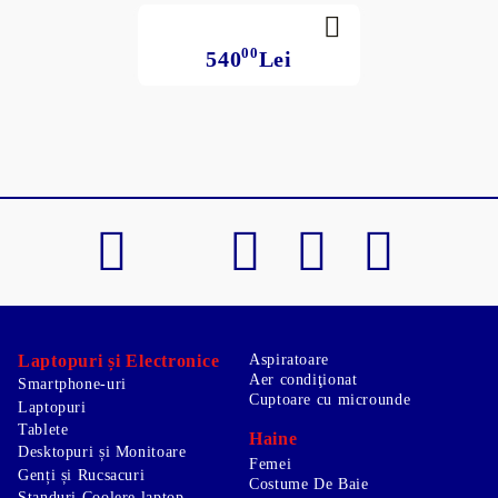
00
540
Lei
Laptopuri și Electronice
Aspiratoare
Aer condiţionat
Smartphone-uri
Cuptoare cu microunde
Laptopuri
Tablete
Haine
Desktopuri și Monitoare
Femei
Genți și Rucsacuri
Costume De Baie
Standuri Coolere laptop