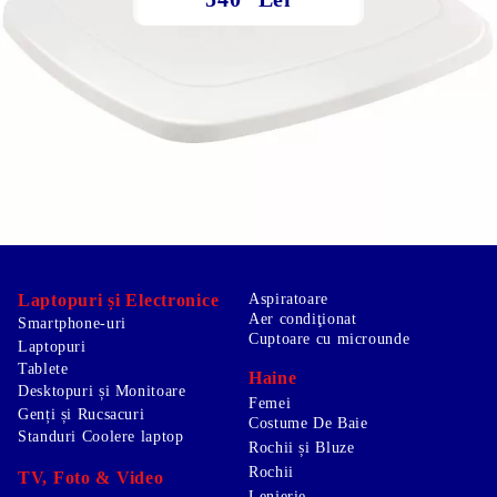
Laptopuri și Electronice
Aspiratoare
Aer condiţionat
Smartphone-uri
Cuptoare cu microunde
Laptopuri
Tablete
Haine
Desktopuri și Monitoare
Femei
Genți și Rucsacuri
Costume De Baie
Standuri Coolere laptop
Rochii și Bluze
Rochii
TV, Foto & Video
Lenjerie