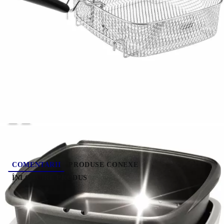
COMANDĂ RAPIDĂ
Noi vă vom contacta pentru finalizarea comenzii.
Multicooker_tefal7in1
4.270
Kg
Evaluează
COMENTARII
PRODUSE CONEXE
ÎNLOCUIRE PRODUS