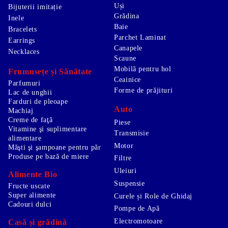
Uși
Bijuterii imitație
Grădina
Inele
Baie
Bracelets
Parchet Laminat
Earrings
Canapele
Necklaces
Scaune
Mobilă pentru hol
Frumusețe și Sănătate
Ceainice
Parfumuri
Forme de prăjituri
Lac de unghii
Farduri de pleoape
Auto
Machiaj
Creme de faţă
Piese
Vitamine şi suplimentare
Transmisie
alimentare
Motor
Măşti şi şampoane pentru păr
Produse pe bază de miere
Filtre
Uleiuri
Alimente Bio
Suspensie
Fructe uscate
Super alimente
Curele și Role de Ghidaj
Cadouri dulci
Pompe de Apă
Electromotoare
Casă și grădină