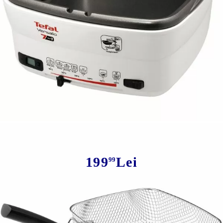
Tweet
Friteuza Tefal
199
Lei
99
Avem
12
în stoc