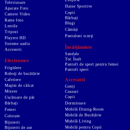
Televizoare
Haine Sportive
Aparate Foto
Copii
Camere Video
Bărbați
Rame foto
Blugi
Lentile
Cămăși
Tripozi
Pantaloni scurţi
Playere HD
Sisteme audio
Încălțăminte
Accesorii
Sandale
Toc Înalt
Electronice
Pantofi de sport pentru femei
Frigidere
Pantofi sport
Roboţi de bucătărie
Accesorii
Cafetiere
Maşini de călcat
Genți
Mixere
Ceasuri
Copii
Uscătoare de păr
Bărbați
Dormitoare
Mobilă Dining-Room
Femei
Mobilă de Bucătărie
Colorate
Mobilă Living
Bijuterii
Mobilă pentru Copii
Bijuterii de aur