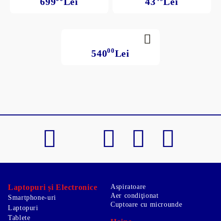
699
Lei
43
Lei
00
540
Lei
Laptopuri și Electronice
Aspiratoare
Aer condiţionat
Smartphone-uri
Cuptoare cu microunde
Laptopuri
Tablete