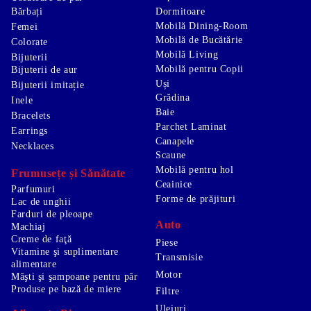
Bărbați
Dormitoare
Mobilă Dining-Room
Femei
Mobilă de Bucătărie
Colorate
Mobilă Living
Bijuterii
Mobilă pentru Copii
Bijuterii de aur
Uși
Bijuterii imitație
Grădina
Inele
Baie
Bracelets
Parchet Laminat
Earrings
Canapele
Necklaces
Scaune
Mobilă pentru hol
Frumusețe și Sănătate
Ceainice
Parfumuri
Forme de prăjituri
Lac de unghii
Farduri de pleoape
Auto
Machiaj
Creme de faţă
Piese
Vitamine şi suplimentare
Transmisie
alimentare
Motor
Măşti şi şampoane pentru păr
Produse pe bază de miere
Filtre
Uleiuri