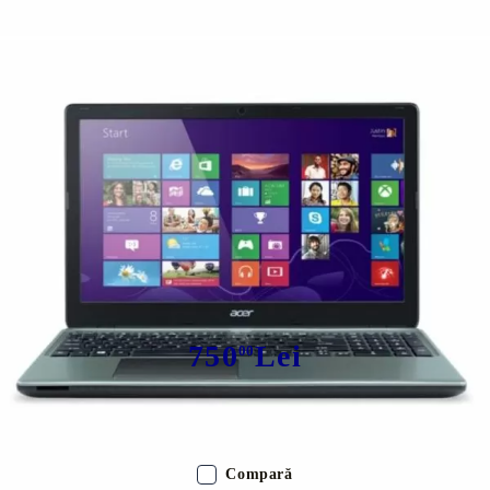
Tweet
ACER E1-570-33214G75Mnii
750
Lei
00
Avem
7
în stoc
Compară