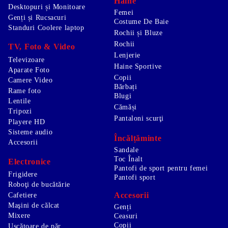
Haine
Desktopuri și Monitoare
Femei
Genți și Rucsacuri
Costume De Baie
Standuri Coolere laptop
Rochii și Bluze
Rochii
TV, Foto & Video
Lenjerie
Televizoare
Haine Sportive
Aparate Foto
Copii
Camere Video
Bărbați
Rame foto
Blugi
Lentile
Cămăși
Tripozi
Pantaloni scurţi
Playere HD
Sisteme audio
Încălțăminte
Accesorii
Sandale
Toc Înalt
Electronice
Pantofi de sport pentru femei
Frigidere
Pantofi sport
Roboţi de bucătărie
Accesorii
Cafetiere
Maşini de călcat
Genți
Mixere
Ceasuri
Copii
Uscătoare de păr