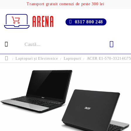
Transport gratuit comenzi de peste 300 lei
0317 800 248
Laptopuri și Electronice
Laptopuri
ACER E1-570-33214G75