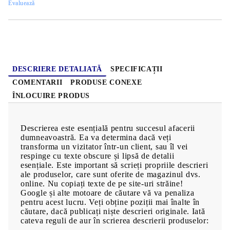
Evaluează
DESCRIERE DETALIATĂ
SPECIFICAȚII
COMENTARII
PRODUSE CONEXE
ÎNLOCUIRE PRODUS
Descrierea este esențială pentru succesul afacerii
dumneavoastră. Ea va determina dacă veți
transforma un vizitator într-un client, sau îl vei
respinge cu texte obscure și lipsă de detalii
esențiale. Este important să scrieți propriile descrieri
ale produselor, care sunt oferite de magazinul dvs.
online. Nu copiați texte de pe site-uri străine!
Google și alte motoare de căutare vă va penaliza
pentru acest lucru. Veți obține poziții mai înalte în
căutare, dacă publicați niște descrieri originale. Iată
cateva reguli de aur în scrierea descrierii produselor: