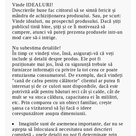
Vinde IDEALURI!
Descrierile bune fac cititorul să se simtă fericit și
mândru de achiziționarea produsului. Sau, pe scurt:
Vinde idealuri, nu prospectul produsului. Dacă știți
publicul tintă bine, știți și ce îi motivează să
cumpere, atunci vă puteți prezenta produsele intr-un
mod care să-i intrige.
Nu subestima detaliile!
În timp ce vindeți vise, însă, asigurați-vă că veți
include și detalii despre produs. Ele pot fi
poziționate mai jos, însă cu siguranță trebuie să
furnizeze informații cu privire la tot ceea ce poate
entuziasma consumatorul. De exemplu, dacă vindeți
"cană de cafea pentru călătorie" clientul ar putea fi
interesat și de ce culori sunt disponibile, dacă este
potrivită atât pentru băuturi reci cât și calde, cât de
mult se va stoca căldura, capacitatea ei în mililitri,
etc. Prin comparea cu un obiect familiar, crește
șansa ca vizitatorul să își facă o ideee
corespunzătore asupra dimensiunii.
Imaginile sunt de asemenea importante, dar nu se
aștepta să înlocuiască necesitatea unei descrieri
completă - unele detalii nu pot fi determinate prin