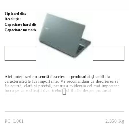
Tastatură:
Chirilică
Tip hard disc:
HDD
Rezoluție:
1366 x 768
Capacitate hard disc:
1 TB
Capacitate memorie:
4 GB
GB
COMANDĂ RAPIDĂ
Noi vă vom contacta pentru finalizarea comenzii.
Aici puteți scrie o scurtă descriere a produsului și sublinia
caracteristicile lui importante. Vă recomandăm ca descrierea să
fie scurtă, clară și precisă, pentru a evidenția cel mai important
lucru pe care clienții dvs. trebuie să îl afle despre produsul
descris.
PC_L001
2.350
Kg