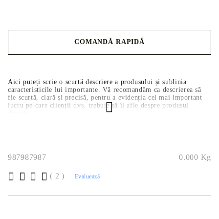
COMANDĂ RAPIDĂ
Noi vă vom contacta pentru finalizarea comenzii.
Aici puteți scrie o scurtă descriere a produsului și sublinia
caracteristicile lui importante. Vă recomandăm ca descrierea să
fie scurtă, clară și precisă, pentru a evidenția cel mai important
lucru pe care clienții dvs. trebuie să îl afle despre produsul
descris.
987987987
0.000
Kg
( 2 )
Evaluează