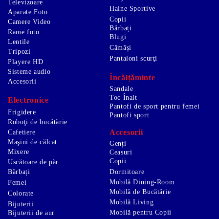
Televizoare
Haine Sportive
Aparate Foto
Copii
Camere Video
Bărbați
Rame foto
Blugi
Lentile
Cămăși
Tripozi
Pantaloni scurţi
Playere HD
Sisteme audio
Încălțăminte
Accesorii
Sandale
Toc Înalt
Electronice
Pantofi de sport pentru femei
Frigidere
Pantofi sport
Roboţi de bucătărie
Accesorii
Cafetiere
Maşini de călcat
Genți
Mixere
Ceasuri
Copii
Uscătoare de păr
Bărbați
Dormitoare
Mobilă Dining-Room
Femei
Mobilă de Bucătărie
Colorate
Mobilă Living
Bijuterii
Mobilă pentru Copii
Bijuterii de aur