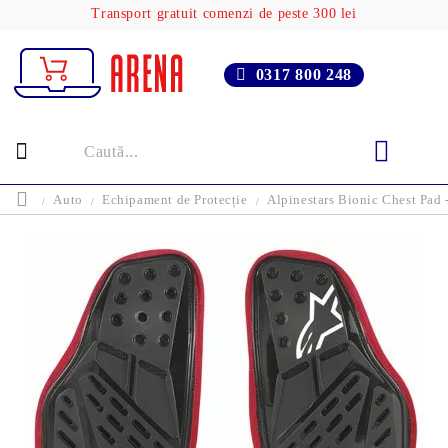
Transport gratuit comenzi de peste 300 lei
0317 800 248
Auto
Echipament de Protecție
Alpinestars Bionic Chest Pad 