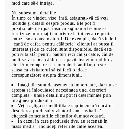
mod care să-i intrige.
Nu subestima detaliile!
În timp ce vindeți vise, însă, asigurați-vă că veți
include și detalii despre produs. Ele pot fi
poziționate mai jos, însă cu siguranță trebuie să
furnizeze informații cu privire la tot ceea ce poate
entuziasma consumatorul. De exemplu, dacă vindeți
"cană de cafea pentru călătorie" clientul ar putea fi
interesat și de ce culori sunt disponibile, dacă este
potrivită atât pentru băuturi reci cât și calde, cât de
mult se va stoca căldura, capacitatea ei în mililitri,
etc. Prin comparea cu un obiect familiar, crește
șansa ca vizitatorul să își facă o ideee
corespunzătore asupra dimensiunii.
Imaginile sunt de asemenea importante, dar nu se
aștepta să înlocuiască necesitatea unei descrieri
completă - unele detalii nu pot fi determinate prin
imaginea produsului.
Veți câștiga o credibilitate suplimentară dacă în
descrierea produsul vizitatorii sunt invitați să
citească comentariile clienților dumneavoastră.
În cazul în care produsele dvs. au recenzii în
mass-media - includeți referirile către acestea.