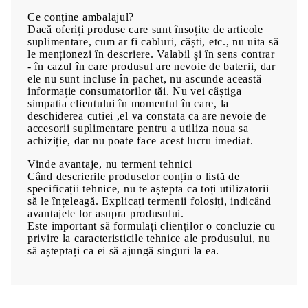
Ce conține ambalajul?
Dacă oferiți produse care sunt însoțite de articole
suplimentare, cum ar fi cabluri, căști, etc., nu uita să
le menționezi în descriere. Valabil și în sens contrar
- în cazul în care produsul are nevoie de baterii, dar
ele nu sunt incluse în pachet, nu ascunde această
informație consumatorilor tăi. Nu vei câștiga
simpatia clientului în momentul în care, la
deschiderea cutiei ,el va constata ca are nevoie de
accesorii suplimentare pentru a utiliza noua sa
achiziție, dar nu poate face acest lucru imediat.
Vinde avantaje, nu termeni tehnici
Când descrierile produselor conțin o listă de
specificații tehnice, nu te aștepta ca toți utilizatorii
să le înțeleagă. Explicați termenii folosiți, indicând
avantajele lor asupra produsului.
Este important să formulați clienților o concluzie cu
privire la caracteristicile tehnice ale produsului, nu
să așteptați ca ei să ajungă singuri la ea.