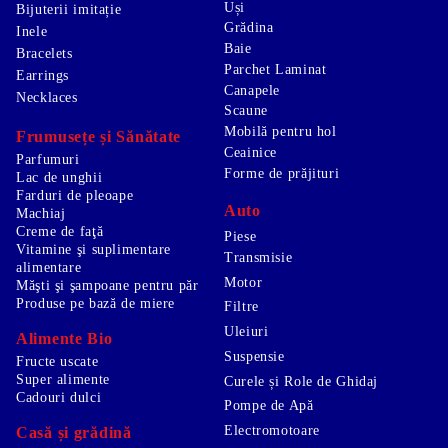
Uși
Bijuterii imitație
Grădina
Inele
Baie
Bracelets
Parchet Laminat
Earrings
Canapele
Necklaces
Scaune
Mobilă pentru hol
Frumusețe și Sănătate
Ceainice
Parfumuri
Forme de prăjituri
Lac de unghii
Farduri de pleoape
Auto
Machiaj
Creme de faţă
Piese
Vitamine şi suplimentare
Transmisie
alimentare
Motor
Măşti şi şampoane pentru păr
Produse pe bază de miere
Filtre
Uleiuri
Alimente Bio
Suspensie
Fructe uscate
Super alimente
Curele și Role de Ghidaj
Cadouri dulci
Pompe de Apă
Electromotoare
Casă și grădină