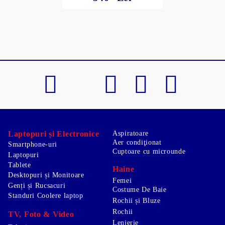
Laptopuri și Electronice
Aspiratoare
Aer condiţionat
Smartphone-uri
Cuptoare cu microunde
Laptopuri
Tablete
Haine
Desktopuri și Monitoare
Femei
Genți și Rucsacuri
Costume De Baie
Standuri Coolere laptop
Rochii și Bluze
Rochii
TV, Foto & Video
Lenjerie