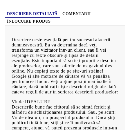
DESCRIERE DETALIATĂ
COMENTARII
ÎNLOCUIRE PRODUS
Descrierea este esențială pentru succesul afacerii
dumneavoastră. Ea va determina dacă veți
transforma un vizitator într-un client, sau îl vei
respinge cu texte obscure și lipsă de detalii
esențiale. Este important să scrieți propriile descrieri
ale produselor, care sunt oferite de magazinul dvs.
online. Nu copiați texte de pe site-uri străine!
Google și alte motoare de căutare vă va penaliza
pentru acest lucru. Veți obține poziții mai înalte în
căutare, dacă publicați niște descrieri originale. Iată
cateva reguli de aur în scrierea descrierii produselor:
Vinde IDEALURI!
Descrierile bune fac cititorul să se simtă fericit și
mândru de achiziționarea produsului. Sau, pe scurt:
Vinde idealuri, nu prospectul produsului. Dacă știți
publicul tintă bine, știți și ce îi motivează să
cumpere, atunci vă puteți prezenta produsele intr-un