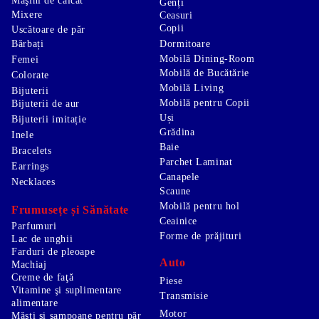
Maşini de călcat
Genți
Mixere
Ceasuri
Copii
Uscătoare de păr
Bărbați
Dormitoare
Mobilă Dining-Room
Femei
Mobilă de Bucătărie
Colorate
Mobilă Living
Bijuterii
Mobilă pentru Copii
Bijuterii de aur
Uși
Bijuterii imitație
Grădina
Inele
Baie
Bracelets
Parchet Laminat
Earrings
Canapele
Necklaces
Scaune
Mobilă pentru hol
Frumusețe și Sănătate
Ceainice
Parfumuri
Forme de prăjituri
Lac de unghii
Farduri de pleoape
Auto
Machiaj
Creme de faţă
Piese
Vitamine şi suplimentare
Transmisie
alimentare
Motor
Măşti şi şampoane pentru păr