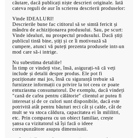
căutare, dacă publicați niște descrieri originale. Iată
cateva reguli de aur în scrierea descrierii produselor:
Vinde IDEALURI!
Descrierile bune fac cititorul să se simtă fericit și
mândru de achiziționarea produsului. Sau, pe scurt:
Vinde idealuri, nu prospectul produsului. Dacă știți
publicul tintă bine, știți și ce îi motivează să
cumpere, atunci vă puteți prezenta produsele intr-un
mod care să-i intrige.
Nu subestima detaliile!
În timp ce vindeți vise, însă, asigurați-vă că veți
include și detalii despre produs. Ele pot fi
poziționate mai jos, însă cu siguranță trebuie să
furnizeze informații cu privire la tot ceea ce poate
entuziasma consumatorul. De exemplu, dacă vindeți
"cană de cafea pentru călătorie" clientul ar putea fi
interesat și de ce culori sunt disponibile, dacă este
potrivită atât pentru băuturi reci cât și calde, cât de
mult se va stoca căldura, capacitatea ei în mililitri,
etc. Prin comparea cu un obiect familiar, crește
șansa ca vizitatorul să își facă o ideee
corespunzătore asupra dimensiunii.