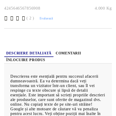
4245646567856908
4.000
Kg
( 2 )
Evaluează
DESCRIERE DETALIATĂ
COMENTARII
ÎNLOCUIRE PRODUS
Descrierea este esențială pentru succesul afacerii
dumneavoastră. Ea va determina dacă veți
transforma un vizitator într-un client, sau îl vei
respinge cu texte obscure și lipsă de detalii
esențiale. Este important să scrieți propriile descrieri
ale produselor, care sunt oferite de magazinul dvs.
online. Nu copiați texte de pe site-uri străine!
Google și alte motoare de căutare vă va penaliza
pentru acest lucru. Veți obține poziții mai înalte în