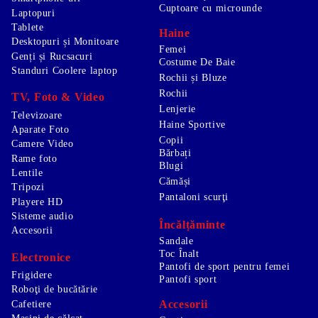
Cuptoare cu microunde
Laptopuri
Tablete
Haine
Desktopuri și Monitoare
Femei
Genți și Rucsacuri
Costume De Baie
Standuri Coolere laptop
Rochii și Bluze
Rochii
TV, Foto & Video
Lenjerie
Televizoare
Haine Sportive
Aparate Foto
Copii
Camere Video
Bărbați
Rame foto
Blugi
Lentile
Cămăși
Tripozi
Pantaloni scurţi
Playere HD
Sisteme audio
Încălțăminte
Accesorii
Sandale
Toc Înalt
Electronice
Pantofi de sport pentru femei
Frigidere
Pantofi sport
Roboţi de bucătărie
Accesorii
Cafetiere