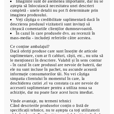
Imaginile sunt de asemenea importante, dar nu se
aștepta să înlocuiască necesitatea unei descrieri
completă - unele detalii nu pot fi determinate prin
imaginea produsului.
Veți câștiga o credibilitate suplimentară dacă în
descrierea produsul vizitatorii sunt invitați să
citească comentariile clienților dumneavoastră.
În cazul în care produsele dvs. au recenzii în
mass-media - includeți referirile către acestea.
Ce conține ambalajul?
Dacă oferiți produse care sunt însoțite de articole
suplimentare, cum ar fi cabluri, căști, etc., nu uita să
le menționezi în descriere. Valabil și în sens contrar
- în cazul în care produsul are nevoie de baterii, dar
ele nu sunt incluse în pachet, nu ascunde această
informație consumatorilor tăi. Nu vei câștiga
simpatia clientului în momentul în care, la
deschiderea cutiei ,el va constata ca are nevoie de
accesorii suplimentare pentru a utiliza noua sa
achiziție, dar nu poate face acest lucru imediat.
Vinde avantaje, nu termeni tehnici
Când descrierile produselor conțin o listă de
specificații tehnice, nu te aștepta ca toți utilizatorii