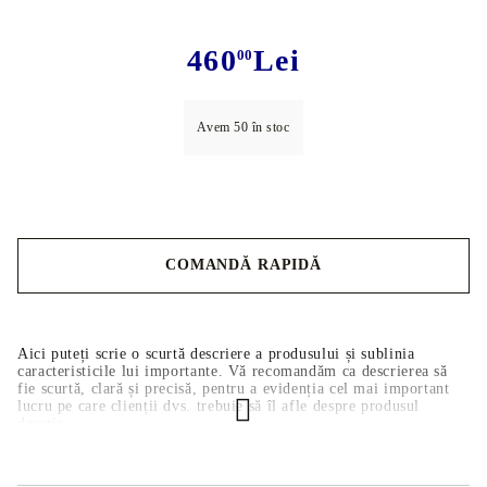
460
Lei
00
Avem
50
în stoc
COMANDĂ RAPIDĂ
Noi vă vom contacta pentru finalizarea comenzii.
Aici puteți scrie o scurtă descriere a produsului și sublinia
caracteristicile lui importante. Vă recomandăm ca descrierea să
fie scurtă, clară și precisă, pentru a evidenția cel mai important
lucru pe care clienții dvs. trebuie să îl afle despre produsul
descris.