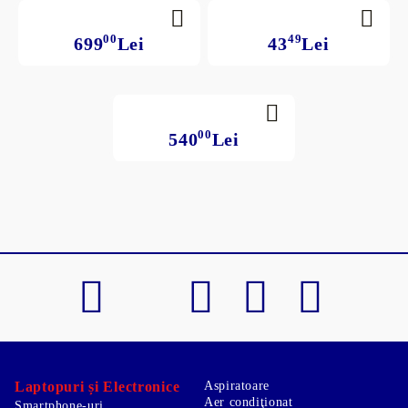
00
49
699
Lei
43
Lei
00
540
Lei
Laptopuri și Electronice
Aspiratoare
Aer condiţionat
Smartphone-uri