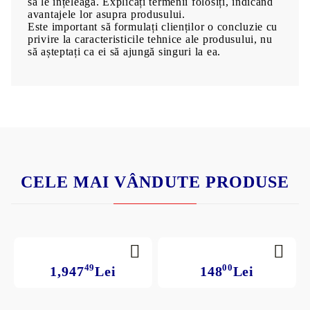
să le înțeleagă. Explicați termenii folosiți, indicând
avantajele lor asupra produsului.
Este important să formulați clienților o concluzie cu
privire la caracteristicile tehnice ale produsului, nu
să așteptați ca ei să ajungă singuri la ea.
CELE MAI VÂNDUTE PRODUSE
49
00
1,947
Lei
148
Lei