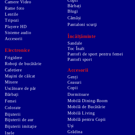
Copii
Camere Video
Bărbați
Rame foto
Blugi
Lentile
Cămăși
Tripozi
Pantaloni scurţi
Playere HD
Sisteme audio
Încălțăminte
Accesorii
Sandale
Toc Înalt
Electronice
Pantofi de sport pentru femei
Frigidere
Pantofi sport
Roboţi de bucătărie
Accesorii
Cafetiere
Maşini de călcat
Genți
Mixere
Ceasuri
Copii
Uscătoare de păr
Bărbați
Dormitoare
Mobilă Dining-Room
Femei
Mobilă de Bucătărie
Colorate
Mobilă Living
Bijuterii
Mobilă pentru Copii
Bijuterii de aur
Uși
Bijuterii imitație
Grădina
Inele