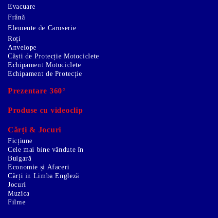
Evacuare
Frână
Elemente de Caroserie
Roți
Anvelope
Căști de Protecție Motociclete
Echipament Motociclete
Echipament de Protecție
Prezentare 360°
Produse cu videoclip
Cărți & Jocuri
Ficțiune
Cele mai bine vândute în
Bulgară
Economie și Afaceri
Cărți in Limba Engleză
Jocuri
Muzica
Filme