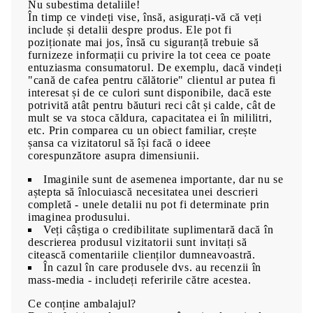
Nu subestima detaliile!
În timp ce vindeți vise, însă, asigurați-vă că veți
include și detalii despre produs. Ele pot fi
poziționate mai jos, însă cu siguranță trebuie să
furnizeze informații cu privire la tot ceea ce poate
entuziasma consumatorul. De exemplu, dacă vindeți
"cană de cafea pentru călătorie" clientul ar putea fi
interesat și de ce culori sunt disponibile, dacă este
potrivită atât pentru băuturi reci cât și calde, cât de
mult se va stoca căldura, capacitatea ei în mililitri,
etc. Prin comparea cu un obiect familiar, crește
șansa ca vizitatorul să își facă o ideee
corespunzătore asupra dimensiunii.
Imaginile sunt de asemenea importante, dar nu se
aștepta să înlocuiască necesitatea unei descrieri
completă - unele detalii nu pot fi determinate prin
imaginea produsului.
Veți câștiga o credibilitate suplimentară dacă în
descrierea produsul vizitatorii sunt invitați să
citească comentariile clienților dumneavoastră.
În cazul în care produsele dvs. au recenzii în
mass-media - includeți referirile către acestea.
Ce conține ambalajul?