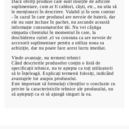
Dacă oferiți produse care sunt însoțite de articole
suplimentare, cum ar fi cabluri, căști, etc., nu uita să
le menționezi în descriere. Valabil și în sens contrar
- în cazul în care produsul are nevoie de baterii, dar
ele nu sunt incluse în pachet, nu ascunde această
informație consumatorilor tăi. Nu vei câștiga
simpatia clientului în momentul în care, la
deschiderea cutiei ,el va constata ca are nevoie de
accesorii suplimentare pentru a utiliza noua sa
achiziție, dar nu poate face acest lucru imediat.
Vinde avantaje, nu termeni tehnici
Când descrierile produselor conțin o listă de
specificații tehnice, nu te aștepta ca toți utilizatorii
să le înțeleagă. Explicați termenii folosiți, indicând
avantajele lor asupra produsului.
Este important să formulați clienților o concluzie cu
privire la caracteristicile tehnice ale produsului, nu
să așteptați ca ei să ajungă singuri la ea.