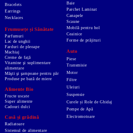
Baie
Bracelets
Parchet Laminat
Earrings
Canapele
Necklaces
Scaune
Mobilă pentru hol
Frumusețe și Sănătate
Ceainice
Parfumuri
Forme de prăjituri
Lac de unghii
Farduri de pleoape
Auto
Machiaj
Creme de faţă
Piese
Vitamine şi suplimentare
Transmisie
alimentare
Motor
Măşti şi şampoane pentru păr
Produse pe bază de miere
Filtre
Uleiuri
Alimente Bio
Suspensie
Fructe uscate
Super alimente
Curele și Role de Ghidaj
Cadouri dulci
Pompe de Apă
Electromotoare
Casă și grădină
Radiatoare
Sistemul de alimentare