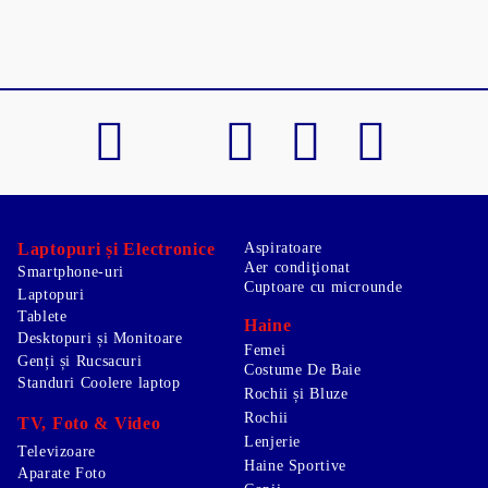
Laptopuri și Electronice
Aspiratoare
Aer condiţionat
Smartphone-uri
Cuptoare cu microunde
Laptopuri
Tablete
Haine
Desktopuri și Monitoare
Femei
Genți și Rucsacuri
Costume De Baie
Standuri Coolere laptop
Rochii și Bluze
Rochii
TV, Foto & Video
Lenjerie
Televizoare
Haine Sportive
Aparate Foto