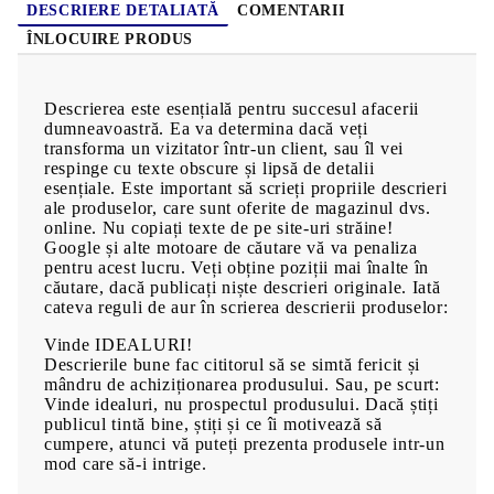
DESCRIERE DETALIATĂ
COMENTARII
ÎNLOCUIRE PRODUS
Descrierea este esențială pentru succesul afacerii
dumneavoastră. Ea va determina dacă veți
transforma un vizitator într-un client, sau îl vei
respinge cu texte obscure și lipsă de detalii
esențiale. Este important să scrieți propriile descrieri
ale produselor, care sunt oferite de magazinul dvs.
online. Nu copiați texte de pe site-uri străine!
Google și alte motoare de căutare vă va penaliza
pentru acest lucru. Veți obține poziții mai înalte în
căutare, dacă publicați niște descrieri originale. Iată
cateva reguli de aur în scrierea descrierii produselor:
Vinde IDEALURI!
Descrierile bune fac cititorul să se simtă fericit și
mândru de achiziționarea produsului. Sau, pe scurt:
Vinde idealuri, nu prospectul produsului. Dacă știți
publicul tintă bine, știți și ce îi motivează să
cumpere, atunci vă puteți prezenta produsele intr-un
mod care să-i intrige.