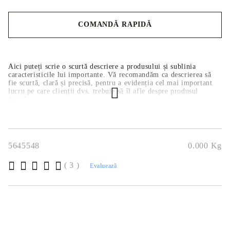
COMANDĂ RAPIDĂ
Noi vă vom contacta pentru finalizarea comenzii.
Aici puteți scrie o scurtă descriere a produsului și sublinia
caracteristicile lui importante. Vă recomandăm ca descrierea să
fie scurtă, clară și precisă, pentru a evidenția cel mai important
lucru pe care clienții dvs. trebuie să îl afle despre produsul
descris.
5645548
0.000
Kg
( 3 )
Evaluează