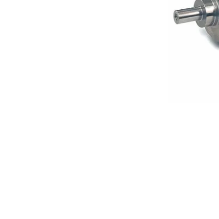
Standuri Coolere laptop
Pompe de Apă
Sisteme au
Electromotoare
Accesorii
Radiatoare
Sistemul de alimentare
Evacuare
Frână
Elemente de Caroserie
ACCESORII
FRUMUSE
SĂNĂTAT
Genți
Parfumuri
Ceasuri
Lac de ung
Copii
Farduri de
Bărbați
Machiaj
Femei
Creme de f
Colorate
Vitamine ş
Bijuterii