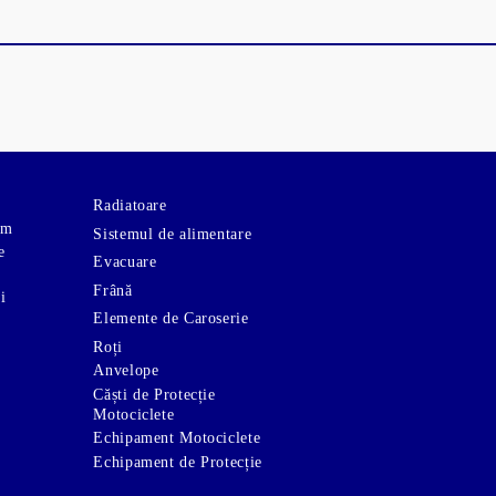
Radiatoare
om
Sistemul de alimentare
e
Evacuare
Frână
i
Elemente de Caroserie
Roți
Anvelope
Căști de Protecție
Motociclete
Echipament Motociclete
Echipament de Protecție