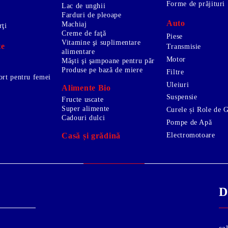
Forme de prăjituri
Lac de unghii
Farduri de pleoape
Auto
Machiaj
rţi
Creme de faţă
Piese
Vitamine şi suplimentare
te
Transmisie
alimentare
Motor
Măşti şi şampoane pentru păr
Produse pe bază de miere
Filtre
ort pentru femei
Uleiuri
Alimente Bio
Suspensie
Fructe uscate
Super alimente
Curele și Role de 
Cadouri dulci
Pompe de Apă
Electromotoare
Casă și grădină
D