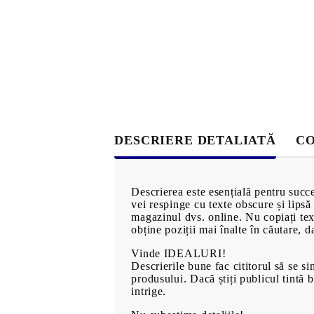
alimentare
Bijuterii de aur
Măşti şi ş
Bijuterii imitație
păr
Inele
Produse pe
Bracelets
MĂRCI
Earrings
Necklaces
DESCRIERE DETALIATĂ
CO
Descrierea este esențială pentru succe
vei respinge cu texte obscure și lipsă 
magazinul dvs. online. Nu copiați text
obține poziții mai înalte în căutare, d
OFERTE EXCLUSIVE
Vinde IDEALURI!
Descrierile bune fac cititorul să se s
produsului. Dacă știți publicul tintă 
PREZENTARE 360°
intrige.