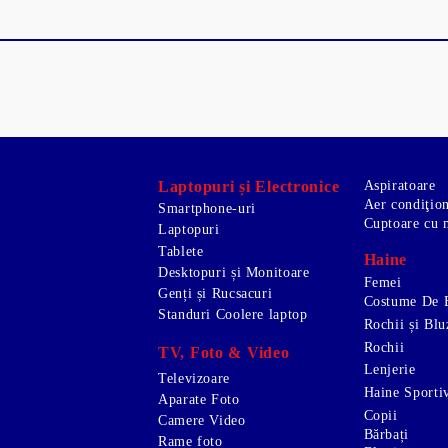
Laptopuri și Electronice
Aspiratoare
Aer condiţio
Smartphone-uri
Cuptoare cu 
Laptopuri
Tablete
Haine
Desktopuri și Monitoare
Femei
Genți și Rucsacuri
Costume De 
Standuri Coolere laptop
Rochii și Blu
Rochii
TV, Foto & Video
Lenjerie
Televizoare
Haine Sporti
Aparate Foto
Copii
Camere Video
Bărbați
Rame foto