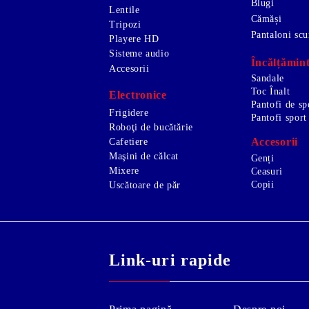
Blugi
Lentile
Cămăși
Tripozi
Pantaloni scu
Playere HD
Sisteme audio
Încălțămin
Accesorii
Sandale
Toc Înalt
Electronice
Pantofi de sp
Frigidere
Pantofi sport
Roboţi de bucătărie
Accesorii
Cafetiere
Maşini de călcat
Genți
Mixere
Ceasuri
Copii
Uscătoare de păr
Link-uri rapide