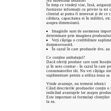
Nu subestima detaliile!
În timp ce vindeți vise, însă, asiguraț
furnizeze informații cu privire la to
clientul ar putea fi interesat și de ce 
căldura, capacitatea ei în mililitri, e
asupra dimensiunii.
00
480
Lei
Imaginile sunt de asemenea importa
determinate prin imaginea produsului
Veți câștiga o credibilitate suplime
dumneavoastră.
În cazul în care produsele dvs. au 
Ce conține ambalajul?
Dacă oferiți produse care sunt însoțite
și în sens contrar - în cazul în care 
consumatorilor tăi. Nu vei câștiga sim
suplimentare pentru a utiliza noua sa 
Vinde avantaje, nu termeni tehnici
Când descrierile produselor conțin o lis
indicând avantajele lor asupra produs
Este important să formulați clienților 
la ea.