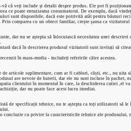
i-vă că veți include și detalii despre produs. Ele pot fi poziționat
t ceea ce poate entuziasma consumatorul. De exemplu, dacă vindeț
culori sunt disponibile, dacă este potrivită atât pentru băuturi rec
tc. Prin comparea cu un obiect familiar, crește șansa ca vizitatoru
00
00
699
Lei
470
Lei
nte, dar nu se aștepta să înlocuiască necesitatea unei descrieri c
.
ntară dacă în descrierea produsul vizitatorii sunt invitați să citea
recenzii în mass-media - includeți referirile către acestea.
 de articole suplimentare, cum ar fi cabluri, căști, etc., nu uita 
produsul are nevoie de baterii, dar ele nu sunt incluse în pachet,
patia clientului în momentul în care, la deschiderea cutiei ,el va
achiziție, dar nu poate face acest lucru imediat.
tă de specificații tehnice, nu te aștepta ca toți utilizatorii să le 
ului.
o concluzie cu privire la caracteristicile tehnice ale produsului, 