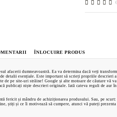
Baie
ampoane pentru
Parchet Lamin
Canapele
 bază de miere
Scaune
Mobilă pentru 
Ceainice
Forme de prăji
MENTARII
ÎNLOCUIRE PRODUS
sul afacerii dumneavoastră. Ea va determina dacă veți transforma 
de detalii esențiale. Este important să scrieți propriile descrieri 
e de pe site-uri străine! Google și alte motoare de căutare vă va
acă publicați niște descrieri originale. Iată cateva reguli de aur î
imtă fericit și mândru de achiziționarea produsului. Sau, pe scurt
bine, știți și ce îi motivează să cumpere, atunci vă puteți prezent
PRODUSE CU
VIDEOCLIP