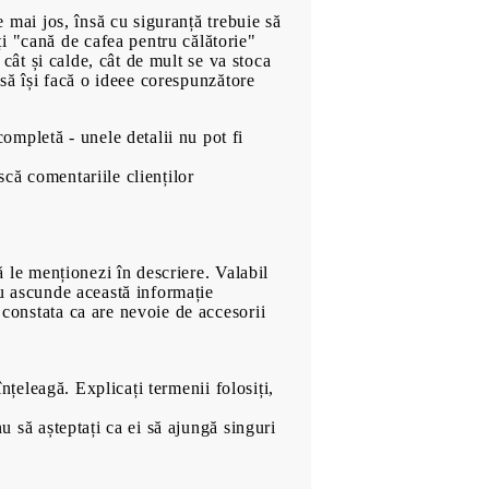
Ficțiune
e mai jos, însă cu siguranță trebuie să
Cele mai bine vândute în
i "cană de cafea pentru călătorie"
i cât și calde, cât de mult se va stoca
Bulgară
l să își facă o ideee corespunzătore
Economie și Afaceri
00
859
Lei
Cărți in Limba Engleză
ompletă - unele detalii nu pot fi
Jocuri
scă comentariile clienților
Muzica
Filme
să le menționezi în descriere. Valabil
 nu ascunde această informație
 constata ca are nevoie de accesorii
înțeleagă. Explicați termenii folosiți,
nu să așteptați ca ei să ajungă singuri