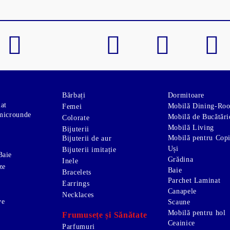
Bărbați
Dormitoare
nat
Mobilă Dining-Ro
Femei
microunde
Mobilă de Bucătări
Colorate
Mobilă Living
Bijuterii
Mobilă pentru Copi
Bijuterii de aur
Uși
Bijuterii imitație
Baie
Grădina
Inele
ze
Baie
Bracelets
Parchet Laminat
Earrings
Canapele
Necklaces
ve
Scaune
Mobilă pentru hol
Frumusețe și Sănătate
Ceainice
Parfumuri