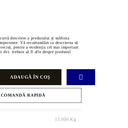
ve
scurtă descriere a produsului și sublinia
i importante. Vă recomandăm ca descrierea să
 precisă, pentru a evidenția cel mai important
rţi
ii dvs. trebuie să îl afle despre produsul
ĂDINĂ
AUTO
Piese
g-Room
Transmisie
ătărie
Motor
COMANDĂ RAPIDĂ
Filtre
 pentru
 Copii
Uleiuri
.
Suspensie
15.000
Kg
Curele și Role de Ghidaj