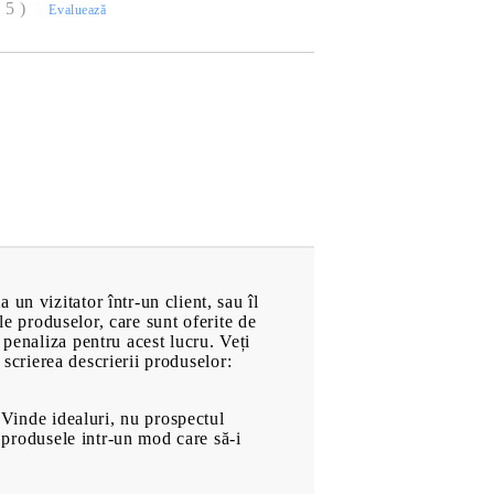
( 5 )
Evaluează
Pompe de Apă
at
Electromotoare
Radiatoare
Sistemul de alimentare
hol
Evacuare
Frână
turi
Elemente de Caroserie
Roți
Anvelope
un vizitator într-un client, sau îl
Căști de Protecție
ale produselor, care sunt oferite de
Motociclete
 penaliza pentru acest lucru. Veți
n scrierea descrierii produselor:
Echipament Motociclete
Echipament de Protecție
: Vinde idealuri, nu prospectul
a produsele intr-un mod care să-i
CĂRȚI & JOCURI