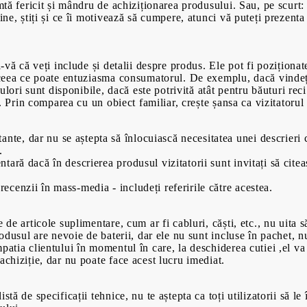
imtă fericit și mândru de achiziționarea produsului. Sau, pe scurt
bine, știți și ce îi motivează să cumpere, atunci vă puteți prezent
i-vă că veți include și detalii despre produs. Ele pot fi poziționat
00
00
699
Lei
470
Lei
t ceea ce poate entuziasma consumatorul. De exemplu, dacă vindeț
culori sunt disponibile, dacă este potrivită atât pentru băuturi rec
tc. Prin comparea cu un obiect familiar, crește șansa ca vizitatoru
nte, dar nu se aștepta să înlocuiască necesitatea unei descrieri c
.
ntară dacă în descrierea produsul vizitatorii sunt invitați să citea
recenzii în mass-media - includeți referirile către acestea.
 de articole suplimentare, cum ar fi cabluri, căști, etc., nu uita 
produsul are nevoie de baterii, dar ele nu sunt incluse în pachet,
patia clientului în momentul în care, la deschiderea cutiei ,el va
achiziție, dar nu poate face acest lucru imediat.
tă de specificații tehnice, nu te aștepta ca toți utilizatorii să le 