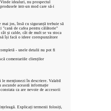
: Vinde idealuri, nu prospectul
Ficțiune
a produsele intr-un mod care să-i
Cele mai bine vândute în
Bulgară
Economie și Afaceri
e mai jos, însă cu siguranță trebuie să
00
859
Lei
i "cană de cafea pentru călătorie"
Cărți in Limba Engleză
i cât și calde, cât de mult se va stoca
l să își facă o ideee corespunzătore
Jocuri
Muzica
ompletă - unele detalii nu pot fi
Filme
scă comentariile clienților
să le menționezi în descriere. Valabil
 nu ascunde această informație
 constata ca are nevoie de accesorii
înțeleagă. Explicați termenii folosiți,