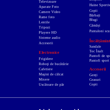
Televizoare
Haine Sporti
Aparate Foto
Copii
Camere Video
Bărbați
Rame foto
Blugi
Lentile
Cămăși
Tripozi
Pantaloni scu
Playere HD
Sisteme audio
Încălțămin
Accesorii
Sandale
Toc Înalt
Electronice
Pantofi de sp
Frigidere
Pantofi sport
Roboţi de bucătărie
Accesorii
Cafetiere
Maşini de călcat
Genți
Mixere
Ceasuri
Copii
Uscătoare de păr