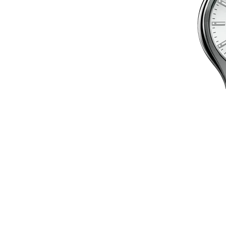
Standuri Coolere laptop
Pompe de Apă
Sisteme au
Electromotoare
Accesorii
Radiatoare
Sistemul de alimentare
Evacuare
Frână
Elemente de Caroserie
ACCESORII
FRUMUSE
SĂNĂTAT
Genți
Parfumuri
Ceasuri
Lac de ung
Copii
Farduri de
Bărbați
Machiaj
Femei
Creme de f
Colorate
Vitamine ş
Bijuterii