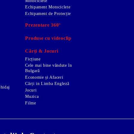
Motociclete
Echipament Motociclete
Echipament de Protecție
Prezentare 360°
Produse cu videoclip
Cărți & Jocuri
Ficțiune
Cele mai bine vândute în
Bulgară
Economie și Afaceri
Cărți in Limba Engleză
Ghidaj
Jocuri
Muzica
Filme