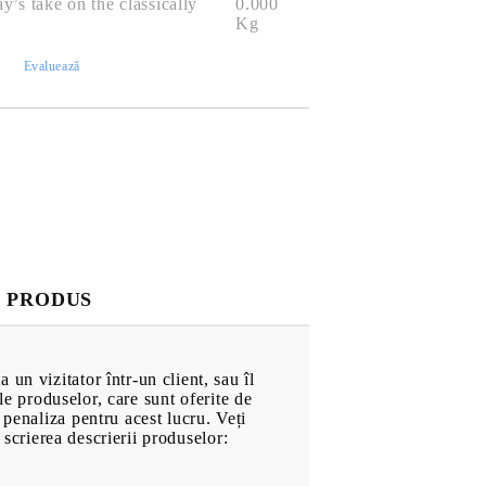
’s take on the classically
0.000
Pompe de Apă
Kg
at
Electromotoare
)
Evaluează
Radiatoare
Sistemul de alimentare
hol
Evacuare
Frână
turi
Elemente de Caroserie
Roți
Anvelope
 PRODUS
Căști de Protecție
Motociclete
Echipament Motociclete
un vizitator într-un client, sau îl
Echipament de Protecție
ale produselor, care sunt oferite de
 penaliza pentru acest lucru. Veți
n scrierea descrierii produselor:
CĂRȚI & JOCURI