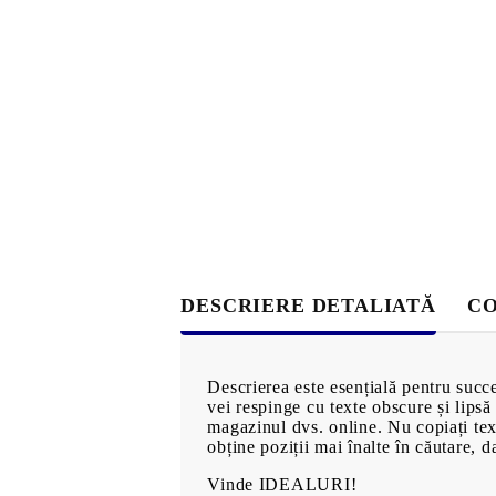
alimentare
Bijuterii de aur
Măşti şi ş
Bijuterii imitație
păr
Inele
Produse pe
Bracelets
MĂRCI
Earrings
Necklaces
DESCRIERE DETALIATĂ
CO
OFERTE EXCLUSIVE
Descrierea este esențială pentru succe
vei respinge cu texte obscure și lipsă 
magazinul dvs. online. Nu copiați text
obține poziții mai înalte în căutare, d
PREZENTARE 360°
Vinde IDEALURI!