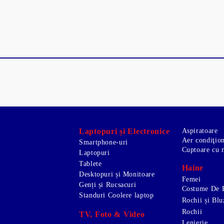
Laptopuri și Electronice
Aspiratoare
Aer condiţio
Smartphone-uri
Cuptoare cu 
Laptopuri
Tablete
Haine
Desktopuri și Monitoare
Femei
Genți și Rucsacuri
Costume De 
Standuri Coolere laptop
Rochii și Blu
Rochii
TV, Foto & Video
Lenjerie