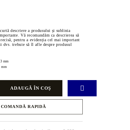
ve
scurtă descriere a produsului și sublinia
i importante. Vă recomandăm ca descrierea să
 precisă, pentru a evidenția cel mai important
ii dvs. trebuie să îl afle despre produsul
rţi
23
mm
ĂDINĂ
AUTO
8
mm
Piese
g-Room
Transmisie
ătărie
Motor
Filtre
COMANDĂ RAPIDĂ
 Copii
Uleiuri
Suspensie
 pentru
.
Curele și Role de Ghidaj