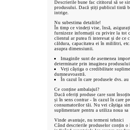
Descrierile bune fac cititorul să se s
produsului. Dacă știți publicul tintă 
intrige.
Nu subestima detaliile!
În timp ce vindeți vise, însă, asiguraț
00
480
Lei
furnizeze informații cu privire la to
clientul ar putea fi interesat și de ce 
căldura, capacitatea ei în mililitri, e
asupra dimensiunii.
Imaginile sunt de asemenea importa
determinate prin imaginea produsului
Veți câștiga o credibilitate suplime
dumneavoastră.
În cazul în care produsele dvs. au 
Ce conține ambalajul?
Dacă oferiți produse care sunt însoțite
și în sens contrar - în cazul în care 
consumatorilor tăi. Nu vei câștiga sim
suplimentare pentru a utiliza noua sa 
Vinde avantaje, nu termeni tehnici
Când descrierile produselor conțin o lis