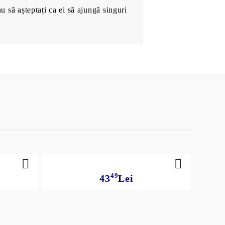
nu să așteptați ca ei să ajungă singuri
49
43
Lei