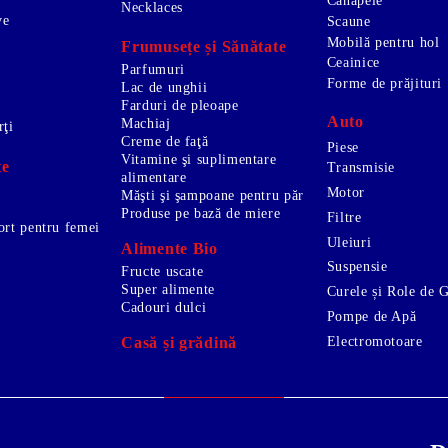
Canapele
Necklaces
ve
Scaune
Mobilă pentru hol
Frumusețe și Sănătate
Ceainice
Parfumuri
Forme de prăjituri
Lac de unghii
Farduri de pleoape
Auto
Machiaj
rţi
Creme de faţă
Piese
Vitamine şi suplimentare
te
Transmisie
alimentare
Motor
Măşti şi şampoane pentru păr
Produse pe bază de miere
Filtre
ort pentru femei
Uleiuri
Alimente Bio
Suspensie
Fructe uscate
Super alimente
Curele și Role de 
Cadouri dulci
Pompe de Apă
Electromotoare
Casă și grădină