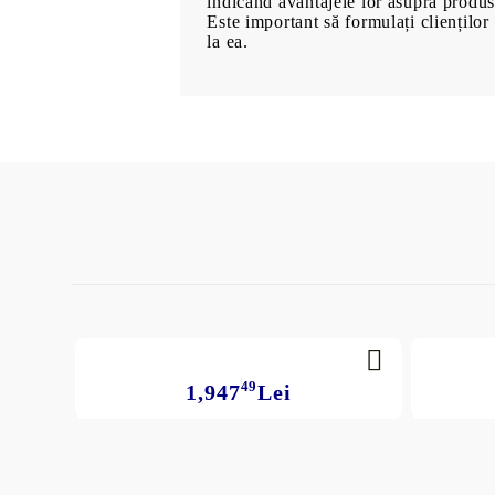
indicând avantajele lor asupra produs
Este important să formulați clienților 
la ea.
49
1,947
Lei