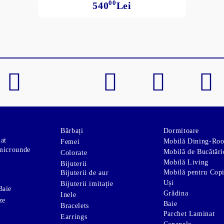
00
540
Lei
Bărbați
Dormitoare
nat
Mobilă Dining-Ro
Femei
microunde
Mobilă de Bucătări
Colorate
Mobilă Living
Bijuterii
Mobilă pentru Copi
Bijuterii de aur
Uși
Bijuterii imitație
Baie
Grădina
Inele
ze
Baie
Bracelets
Parchet Laminat
Earrings