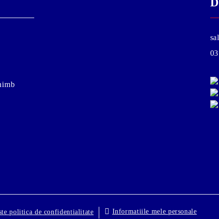
D
sa
03
chimb
Informatiile mele personale
ste politica de confidentialitate