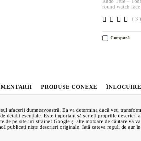
Rado True – Today
Baie
round watch face
ampoane pentru
Parchet Lamin
( 3 
Canapele
 bază de miere
Scaune
Compară
Mobilă pentru 
Ceainice
Forme de prăji
MENTARII
PRODUSE CONEXE
ÎNLOCUIRE
sul afacerii dumneavoastră. Ea va determina dacă veți transforma 
de detalii esențiale. Este important să scrieți propriile descrieri 
e de pe site-uri străine! Google și alte motoare de căutare vă va
acă publicați niște descrieri originale. Iată cateva reguli de aur î
PRODUSE CU
VIDEOCLIP