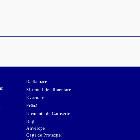
Radiatoare
om
Sistemul de alimentare
e
Evacuare
Frână
i
Elemente de Caroserie
Roți
Anvelope
Căști de Protecție