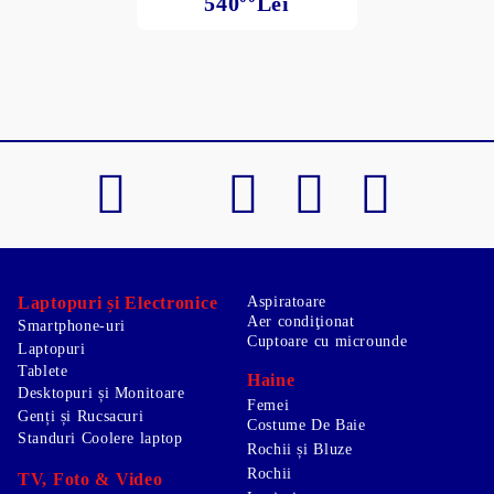
540
Lei
Laptopuri și Electronice
Aspiratoare
Aer condiţionat
Smartphone-uri
Cuptoare cu microunde
Laptopuri
Tablete
Haine
Desktopuri și Monitoare
Femei
Genți și Rucsacuri
Costume De Baie
Standuri Coolere laptop
Rochii și Bluze
Rochii
TV, Foto & Video