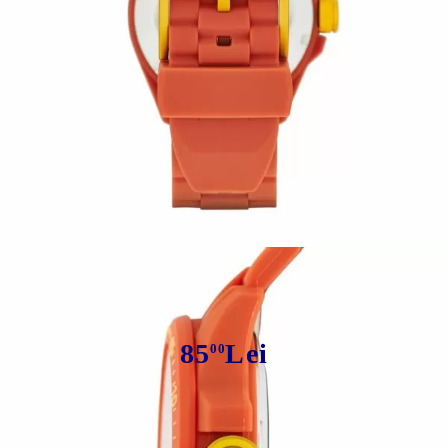
Tweet
Ceas Decker Three Hand Silicone
Portocaliu
85
Lei
00
Avem
45
în stoc