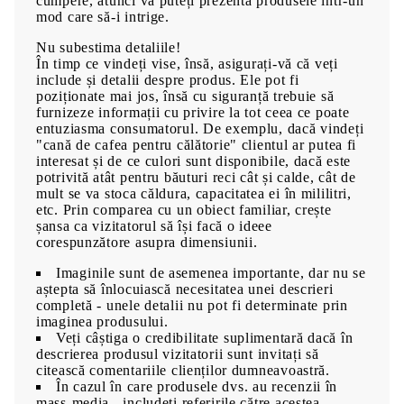
cumpere, atunci vă puteți prezenta produsele intr-un
mod care să-i intrige.
Nu subestima detaliile!
În timp ce vindeți vise, însă, asigurați-vă că veți
include și detalii despre produs. Ele pot fi
poziționate mai jos, însă cu siguranță trebuie să
furnizeze informații cu privire la tot ceea ce poate
entuziasma consumatorul. De exemplu, dacă vindeți
"cană de cafea pentru călătorie" clientul ar putea fi
interesat și de ce culori sunt disponibile, dacă este
potrivită atât pentru băuturi reci cât și calde, cât de
mult se va stoca căldura, capacitatea ei în mililitri,
etc. Prin comparea cu un obiect familiar, crește
șansa ca vizitatorul să își facă o ideee
corespunzătore asupra dimensiunii.
Imaginile sunt de asemenea importante, dar nu se
aștepta să înlocuiască necesitatea unei descrieri
completă - unele detalii nu pot fi determinate prin
imaginea produsului.
Veți câștiga o credibilitate suplimentară dacă în
descrierea produsul vizitatorii sunt invitați să
citească comentariile clienților dumneavoastră.
În cazul în care produsele dvs. au recenzii în
mass-media - includeți referirile către acestea.