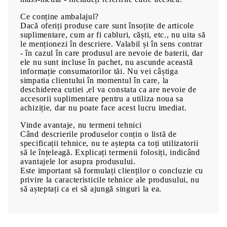
Ce conține ambalajul?
Dacă oferiți produse care sunt însoțite de articole
suplimentare, cum ar fi cabluri, căști, etc., nu uita să
le menționezi în descriere. Valabil și în sens contrar
- în cazul în care produsul are nevoie de baterii, dar
ele nu sunt incluse în pachet, nu ascunde această
informație consumatorilor tăi. Nu vei câștiga
simpatia clientului în momentul în care, la
deschiderea cutiei ,el va constata ca are nevoie de
accesorii suplimentare pentru a utiliza noua sa
achiziție, dar nu poate face acest lucru imediat.
Vinde avantaje, nu termeni tehnici
Când descrierile produselor conțin o listă de
specificații tehnice, nu te aștepta ca toți utilizatorii
să le înțeleagă. Explicați termenii folosiți, indicând
avantajele lor asupra produsului.
Este important să formulați clienților o concluzie cu
privire la caracteristicile tehnice ale produsului, nu
să așteptați ca ei să ajungă singuri la ea.