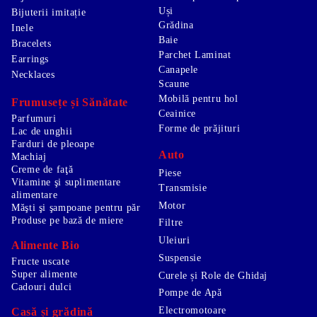
Uși
Bijuterii imitație
Grădina
Inele
Baie
Bracelets
Parchet Laminat
Earrings
Canapele
Necklaces
Scaune
Mobilă pentru hol
Frumusețe și Sănătate
Ceainice
Parfumuri
Forme de prăjituri
Lac de unghii
Farduri de pleoape
Auto
Machiaj
Creme de faţă
Piese
Vitamine şi suplimentare
Transmisie
alimentare
Motor
Măşti şi şampoane pentru păr
Produse pe bază de miere
Filtre
Uleiuri
Alimente Bio
Suspensie
Fructe uscate
Super alimente
Curele și Role de Ghidaj
Cadouri dulci
Pompe de Apă
Electromotoare
Casă și grădină