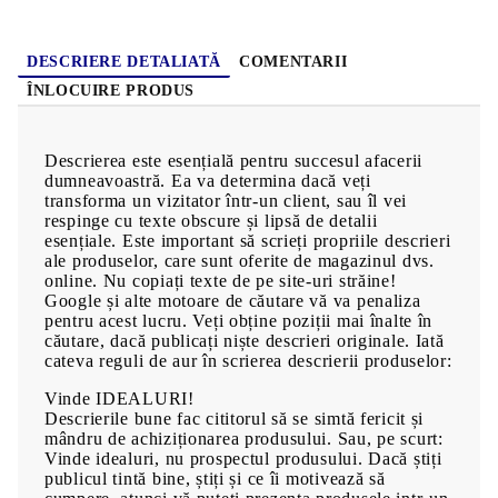
DESCRIERE DETALIATĂ
COMENTARII
ÎNLOCUIRE PRODUS
Descrierea este esențială pentru succesul afacerii
dumneavoastră. Ea va determina dacă veți
transforma un vizitator într-un client, sau îl vei
respinge cu texte obscure și lipsă de detalii
esențiale. Este important să scrieți propriile descrieri
ale produselor, care sunt oferite de magazinul dvs.
online. Nu copiați texte de pe site-uri străine!
Google și alte motoare de căutare vă va penaliza
pentru acest lucru. Veți obține poziții mai înalte în
căutare, dacă publicați niște descrieri originale. Iată
cateva reguli de aur în scrierea descrierii produselor:
Vinde IDEALURI!
Descrierile bune fac cititorul să se simtă fericit și
mândru de achiziționarea produsului. Sau, pe scurt:
Vinde idealuri, nu prospectul produsului. Dacă știți
publicul tintă bine, știți și ce îi motivează să