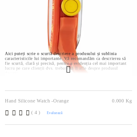
COMANDĂ RAPIDĂ
Noi vă vom contacta pentru finalizarea comenzii.
Aici puteți scrie o scurtă descriere a produsului și sublinia
caracteristicile lui importante. Vă recomandăm ca descrierea să
fie scurtă, clară și precisă, pentru a evidenția cel mai important
lucru pe care clienții dvs. trebuie să îl afle despre produsul
descris.
Hand Silicone Watch -Orange
0.000
Kg
( 4 )
Evaluează