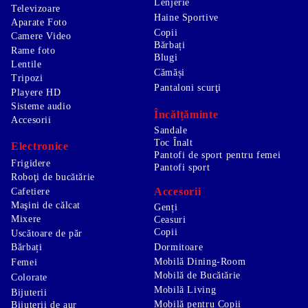
Lenjerie
Televizoare
Haine Sportive
Aparate Foto
Copii
Camere Video
Bărbați
Rame foto
Blugi
Lentile
Cămăși
Tripozi
Pantaloni scurţi
Playere HD
Sisteme audio
Încălțăminte
Accesorii
Sandale
Toc Înalt
Electronice
Pantofi de sport pentru femei
Frigidere
Pantofi sport
Roboţi de bucătărie
Accesorii
Cafetiere
Maşini de călcat
Genți
Mixere
Ceasuri
Copii
Uscătoare de păr
Bărbați
Dormitoare
Mobilă Dining-Room
Femei
Mobilă de Bucătărie
Colorate
Mobilă Living
Bijuterii
Mobilă pentru Copii
Bijuterii de aur