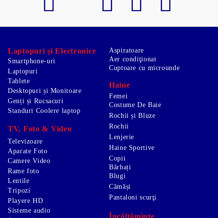
Laptopuri și Electronice
Aspiratoare
Aer condiţionat
Smartphone-uri
Cuptoare cu microunde
Laptopuri
Tablete
Haine
Desktopuri și Monitoare
Femei
Genți și Rucsacuri
Costume De Baie
Standuri Coolere laptop
Rochii și Bluze
Rochii
TV, Foto & Video
Lenjerie
Televizoare
Haine Sportive
Aparate Foto
Copii
Camere Video
Bărbați
Rame foto
Blugi
Lentile
Cămăși
Tripozi
Pantaloni scurţi
Playere HD
Sisteme audio
Încălțăminte