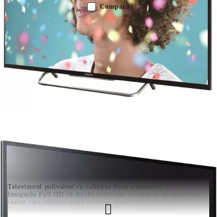
Compară
Culoare:
Tehnologie ecran:
LED
Diagonală ecran:
32
inch
Smart TV:
Smart TV
Calitate a imaginii:
Full HD
Tip rețea:
Wireless
COMANDĂ RAPIDĂ
Noi vă vom contacta pentru finalizarea comenzii.
Televizorul polivalent cu calitatea Sony a imaginii
Imaginile Full HD cu detalii clare sunt insotite de un sunet clar,
realist care imbunatateste calitatea muzicii si a dialogului.
Transformati-va televizorul in hub-ul personal pentru