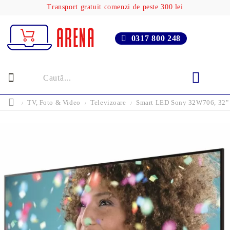
Transport gratuit comenzi de peste 300 lei
0317 800 248
TV, Foto & Video
Televizoare
Smart LED Sony 32W706, 32" 