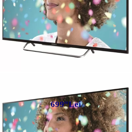
Tweet
Smart LED Sony 32W706, 32" (80
cм), Full HD
699
Lei
00
Avem
16
în stoc