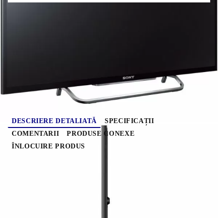
divertismentul online. Bucurati-va de o experienta de navigare
impecabila si gasiti continutul perfect pentru necesitatile de zi cu
zi cu noua interfata cu utilizatorul eleganta.
PC_Tv007-2
7.900
Kg
Evaluează
DESCRIERE DETALIATĂ
SPECIFICAȚII
COMENTARII
PRODUSE CONEXE
ÎNLOCUIRE PRODUS
X-Reality PRO
Bucurati-va de calitatea uimitoare a imaginii – de la
redarea de pe Blu-ray Discs™ si transmisiile TV
obisnuite la clipurile video de pe internet sau de pe
smartphone-uri. Motorul unic de procesare de la