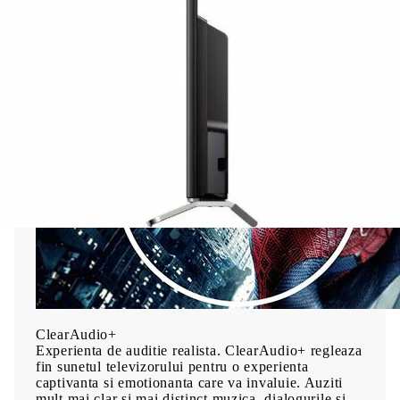
Sony analizeaza, curata si rafineaza imaginile pentru
rezultate superbe, cu un zgomot redus substantial
pentru calitatea cea mai fidela standardului Full HD.
ClearAudio
+
Experienta de auditie realista. ClearAudio+ regleaza
fin sunetul televizorului pentru o experienta
captivanta si emotionanta care va invaluie. Auziti
mult mai clar si mai distinct muzica, dialogurile si