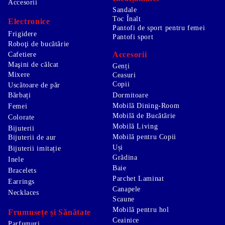
Accesorii
Sandale
Toc Înalt
Electronice
Pantofi de sport pentru femei
Frigidere
Pantofi sport
Roboţi de bucătărie
Accesorii
Cafetiere
Maşini de călcat
Genți
Mixere
Ceasuri
Copii
Uscătoare de păr
Bărbați
Dormitoare
Mobilă Dining-Room
Femei
Mobilă de Bucătărie
Colorate
Mobilă Living
Bijuterii
Mobilă pentru Copii
Bijuterii de aur
Uși
Bijuterii imitație
Grădina
Inele
Baie
Bracelets
Parchet Laminat
Earrings
Canapele
Necklaces
Scaune
Mobilă pentru hol
Frumusețe și Sănătate
Ceainice
Parfumuri