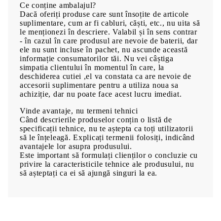
Ce conține ambalajul?
Dacă oferiți produse care sunt însoțite de articole
suplimentare, cum ar fi cabluri, căști, etc., nu uita să
le menționezi în descriere. Valabil și în sens contrar
- în cazul în care produsul are nevoie de baterii, dar
ele nu sunt incluse în pachet, nu ascunde această
informație consumatorilor tăi. Nu vei câștiga
simpatia clientului în momentul în care, la
deschiderea cutiei ,el va constata ca are nevoie de
accesorii suplimentare pentru a utiliza noua sa
achiziție, dar nu poate face acest lucru imediat.
Vinde avantaje, nu termeni tehnici
Când descrierile produselor conțin o listă de
specificații tehnice, nu te aștepta ca toți utilizatorii
să le înțeleagă. Explicați termenii folosiți, indicând
avantajele lor asupra produsului.
Este important să formulați clienților o concluzie cu
privire la caracteristicile tehnice ale produsului, nu
să așteptați ca ei să ajungă singuri la ea.