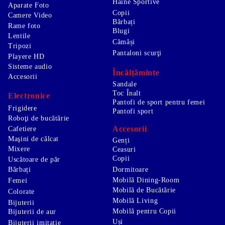
Haine Sportive
Aparate Foto
Copii
Camere Video
Bărbați
Rame foto
Blugi
Lentile
Cămăși
Tripozi
Pantaloni scurţi
Playere HD
Sisteme audio
Încălțăminte
Accesorii
Sandale
Toc Înalt
Electronice
Pantofi de sport pentru femei
Frigidere
Pantofi sport
Roboţi de bucătărie
Accesorii
Cafetiere
Maşini de călcat
Genți
Mixere
Ceasuri
Copii
Uscătoare de păr
Bărbați
Dormitoare
Mobilă Dining-Room
Femei
Mobilă de Bucătărie
Colorate
Mobilă Living
Bijuterii
Mobilă pentru Copii
Bijuterii de aur
Uși
Bijuterii imitație