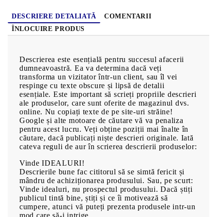
DESCRIERE DETALIATĂ
COMENTARII
ÎNLOCUIRE PRODUS
Descrierea este esențială pentru succesul afacerii
dumneavoastră. Ea va determina dacă veți
transforma un vizitator într-un client, sau îl vei
respinge cu texte obscure și lipsă de detalii
esențiale. Este important să scrieți propriile descrieri
ale produselor, care sunt oferite de magazinul dvs.
online. Nu copiați texte de pe site-uri străine!
Google și alte motoare de căutare vă va penaliza
pentru acest lucru. Veți obține poziții mai înalte în
căutare, dacă publicați niște descrieri originale. Iată
cateva reguli de aur în scrierea descrierii produselor:
Vinde IDEALURI!
Descrierile bune fac cititorul să se simtă fericit și
mândru de achiziționarea produsului. Sau, pe scurt:
Vinde idealuri, nu prospectul produsului. Dacă știți
publicul tintă bine, știți și ce îi motivează să
cumpere, atunci vă puteți prezenta produsele intr-un
mod care să-i intrige.