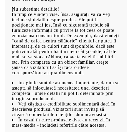
Nu subestima detaliile!
În timp ce vindeți vise, însă, asigurați-vă că veți
include și detalii despre produs. Ele pot fi
poziționate mai jos, însă cu siguranță trebuie să
furnizeze informații cu privire la tot ceea ce poate
entuziasma consumatorul. De exemplu, dacă vindeți
"cană de cafea pentru călătorie" clientul ar putea fi
interesat și de ce culori sunt disponibile, dacă este
potrivită atât pentru băuturi reci cât și calde, cât de
mult se va stoca căldura, capacitatea ei în mililitri,
etc. Prin comparea cu un obiect familiar, crește
șansa ca vizitatorul să își facă o ideee
corespunzătore asupra dimensiunii.
Imaginile sunt de asemenea importante, dar nu se
aștepta să înlocuiască necesitatea unei descrieri
completă - unele detalii nu pot fi determinate prin
imaginea produsului.
Veți câștiga o credibilitate suplimentară dacă în
descrierea produsul vizitatorii sunt invitați să
citească comentariile clienților dumneavoastră.
În cazul în care produsele dvs. au recenzii în
mass-media - includeți referirile către acestea.