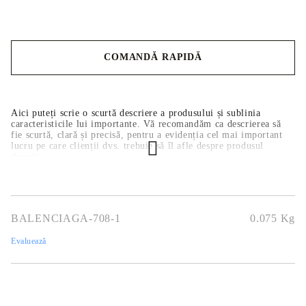
COMANDĂ RAPIDĂ
Noi vă vom contacta pentru finalizarea comenzii.
Aici puteți scrie o scurtă descriere a produsului și sublinia
caracteristicile lui importante. Vă recomandăm ca descrierea să
fie scurtă, clară și precisă, pentru a evidenția cel mai important
lucru pe care clienții dvs. trebuie să îl afle despre produsul
descris.
BALENCIAGA-708-1
0.075
Kg
Evaluează