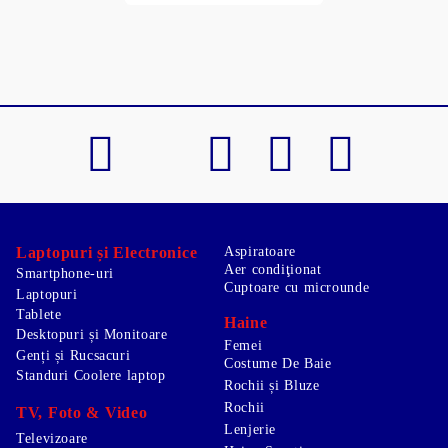
Laptopuri și Electronice
Aspiratoare
Aer condiţionat
Smartphone-uri
Cuptoare cu microunde
Laptopuri
Tablete
Haine
Desktopuri și Monitoare
Femei
Genți și Rucsacuri
Costume De Baie
Standuri Coolere laptop
Rochii și Bluze
Rochii
TV, Foto & Video
Lenjerie
Televizoare