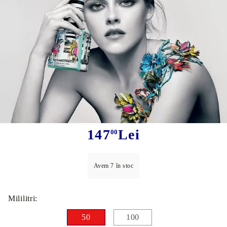
Tweet
Rosabotanica
147
Lei
00
Avem
7
în stoc
Mililitri:
50
100