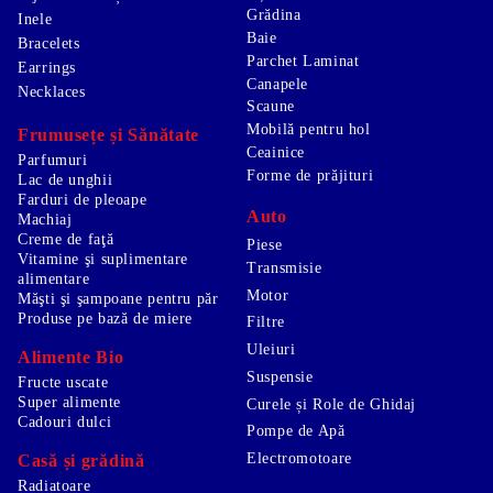
Grădina
Inele
Baie
Bracelets
Parchet Laminat
Earrings
Canapele
Necklaces
Scaune
Mobilă pentru hol
Frumusețe și Sănătate
Ceainice
Parfumuri
Forme de prăjituri
Lac de unghii
Farduri de pleoape
Auto
Machiaj
Creme de faţă
Piese
Vitamine şi suplimentare
Transmisie
alimentare
Motor
Măşti şi şampoane pentru păr
Produse pe bază de miere
Filtre
Uleiuri
Alimente Bio
Suspensie
Fructe uscate
Super alimente
Curele și Role de Ghidaj
Cadouri dulci
Pompe de Apă
Electromotoare
Casă și grădină
Radiatoare