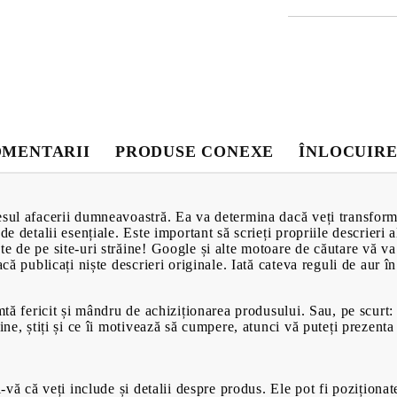
Baie
ampoane pentru
Parchet Lamin
Canapele
 bază de miere
Scaune
Mobilă pentru 
Ceainice
MENTARII
PRODUSE CONEXE
ÎNLOCUIRE
Forme de prăji
sul afacerii dumneavoastră. Ea va determina dacă veți transforma 
de detalii esențiale. Este important să scrieți propriile descrieri 
e de pe site-uri străine! Google și alte motoare de căutare vă va
acă publicați niște descrieri originale. Iată cateva reguli de aur î
imtă fericit și mândru de achiziționarea produsului. Sau, pe scurt
bine, știți și ce îi motivează să cumpere, atunci vă puteți prezent
PRODUSE CU
VIDEOCLIP
i-vă că veți include și detalii despre produs. Ele pot fi poziționat