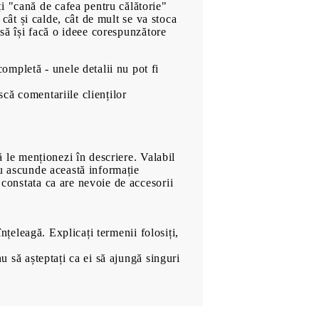
Ficțiune
i "cană de cafea pentru călătorie"
i cât și calde, cât de mult se va stoca
Cele mai bine vândute în
l să își facă o ideee corespunzătore
Bulgară
Economie și Afaceri
ompletă - unele detalii nu pot fi
00
859
Lei
Cărți in Limba Engleză
scă comentariile clienților
Jocuri
Muzica
Filme
să le menționezi în descriere. Valabil
 nu ascunde această informație
 constata ca are nevoie de accesorii
înțeleagă. Explicați termenii folosiți,
nu să așteptați ca ei să ajungă singuri