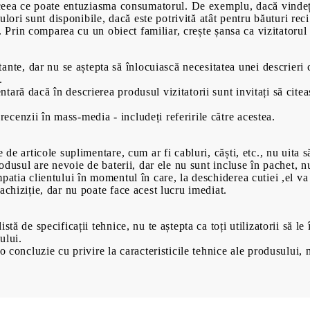
t ceea ce poate entuziasma consumatorul. De exemplu, dacă vindeț
culori sunt disponibile, dacă este potrivită atât pentru băuturi rec
tc. Prin comparea cu un obiect familiar, crește șansa ca vizitatoru
nte, dar nu se aștepta să înlocuiască necesitatea unei descrieri c
00
00
699
Lei
470
Lei
.
ntară dacă în descrierea produsul vizitatorii sunt invitați să citea
recenzii în mass-media - includeți referirile către acestea.
 de articole suplimentare, cum ar fi cabluri, căști, etc., nu uita 
produsul are nevoie de baterii, dar ele nu sunt incluse în pachet,
patia clientului în momentul în care, la deschiderea cutiei ,el va
achiziție, dar nu poate face acest lucru imediat.
tă de specificații tehnice, nu te aștepta ca toți utilizatorii să le 
ului.
o concluzie cu privire la caracteristicile tehnice ale produsului, 