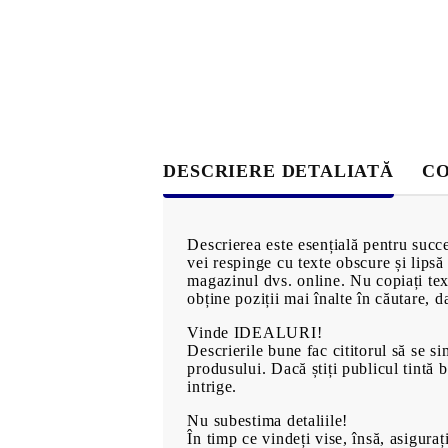
alimentare
Bijuterii de aur
Măşti şi ş
Bijuterii imitație
păr
Inele
Produse pe
Bracelets
MĂRCI
Earrings
Necklaces
DESCRIERE DETALIATĂ
CO
Descrierea este esențială pentru succe
vei respinge cu texte obscure și lipsă 
magazinul dvs. online. Nu copiați text
obține poziții mai înalte în căutare, d
Vinde IDEALURI!
OFERTE EXCLUSIVE
Descrierile bune fac cititorul să se s
produsului. Dacă știți publicul tintă 
intrige.
PREZENTARE 360°
Nu subestima detaliile!
În timp ce vindeți vise, însă, asiguraț