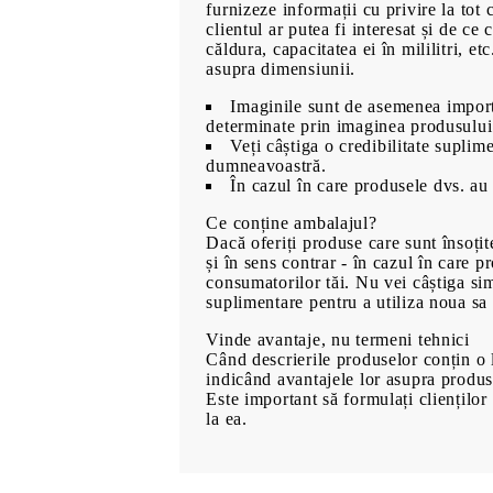
furnizeze informații cu privire la to
clientul ar putea fi interesat și de ce 
căldura, capacitatea ei în mililitri, e
asupra dimensiunii.
Imaginile sunt de asemenea importa
00
480
Lei
determinate prin imaginea produsului
Veți câștiga o credibilitate suplime
dumneavoastră.
În cazul în care produsele dvs. au 
Ce conține ambalajul?
Dacă oferiți produse care sunt însoțite
și în sens contrar - în cazul în care 
consumatorilor tăi. Nu vei câștiga sim
suplimentare pentru a utiliza noua sa 
Vinde avantaje, nu termeni tehnici
Când descrierile produselor conțin o lis
indicând avantajele lor asupra produs
Este important să formulați clienților 
la ea.