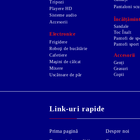
Tripozi
Pantaloni scu
Playere HD
Sisteme audio
Încălțămin
Accesorii
Sandale
Toc Înalt
Electronice
Pantofi de sp
Frigidere
Pantofi sport
Roboţi de bucătărie
Accesorii
Cafetiere
Maşini de călcat
Genți
Mixere
Ceasuri
Copii
Uscătoare de păr
Link-uri rapide
Prima pagină
Despre noi