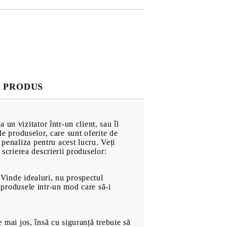
Pompe de Apă
at
Electromotoare
Radiatoare
Sistemul de alimentare
hol
Evacuare
Frână
 PRODUS
turi
Elemente de Caroserie
Roți
un vizitator într-un client, sau îl
Anvelope
ale produselor, care sunt oferite de
Căști de Protecție
 penaliza pentru acest lucru. Veți
n scrierea descrierii produselor:
Motociclete
Echipament Motociclete
: Vinde idealuri, nu prospectul
Echipament de Protecție
a produsele intr-un mod care să-i
CĂRȚI & JOCURI
e mai jos, însă cu siguranță trebuie să