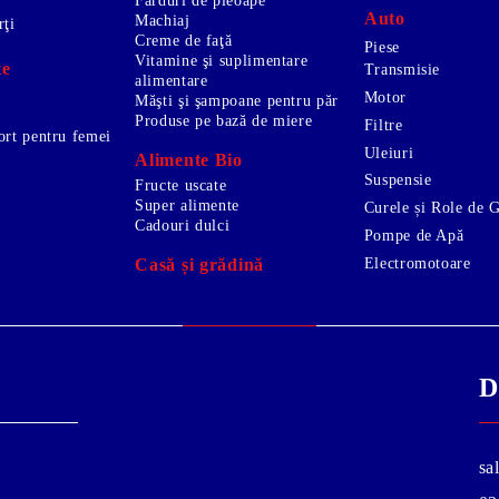
Farduri de pleoape
Auto
Machiaj
rţi
Creme de faţă
Piese
Vitamine şi suplimentare
te
Transmisie
alimentare
Motor
Măşti şi şampoane pentru păr
Produse pe bază de miere
Filtre
ort pentru femei
Uleiuri
Alimente Bio
Suspensie
Fructe uscate
Super alimente
Curele și Role de 
Cadouri dulci
Pompe de Apă
Electromotoare
Casă și grădină
D
sa