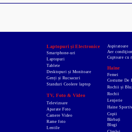
Laptopuri și Electronice
Aspiratoare
Aer condiţio
Smartphone-uri
Cuptoare cu 
Laptopuri
Tablete
Haine
Desktopuri și Monitoare
Femei
Genți și Rucsacuri
Costume De 
Standuri Coolere laptop
Rochii și Blu
Rochii
TV, Foto & Video
Lenjerie
Televizoare
Haine Sporti
Aparate Foto
Copii
Camere Video
Bărbați
Rame foto
Blugi
Lentile
Cămăși