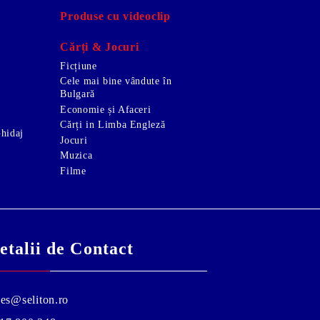
Produse cu videoclip
Cărți & Jocuri
Ficțiune
Cele mai bine vândute în
Bulgară
Economie și Afaceri
Cărți in Limba Engleză
Ghidaj
Jocuri
Muzica
Filme
etalii de Contact
les@seliton.ro