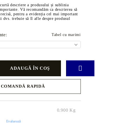
scurtă descriere a produsului și sublinia
ve
i importante. Vă recomandăm ca descrierea să
 precisă, pentru a evidenția cel mai important
ii dvs. trebuie să îl afle despre produsul
nte:
Tabel cu marimi
rţi
ĂDINĂ
AUTO
Piese
g-Room
Transmisie
COMANDĂ RAPIDĂ
ătărie
Motor
 pentru
Filtre
.
 Copii
Uleiuri
0.900
Kg
Suspensie
)
Evaluează
Curele și Role de Ghidaj