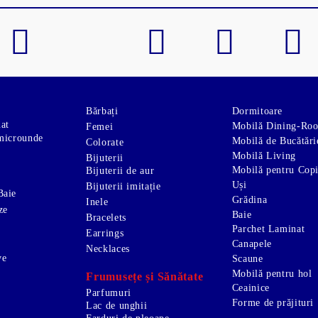
Bărbați
Dormitoare
nat
Mobilă Dining-Ro
Femei
microunde
Mobilă de Bucătări
Colorate
Mobilă Living
Bijuterii
Mobilă pentru Copi
Bijuterii de aur
Uși
Bijuterii imitație
Baie
Grădina
Inele
ze
Baie
Bracelets
Parchet Laminat
Earrings
Canapele
Necklaces
ve
Scaune
Mobilă pentru hol
Frumusețe și Sănătate
Ceainice
Parfumuri
Forme de prăjituri
Lac de unghii