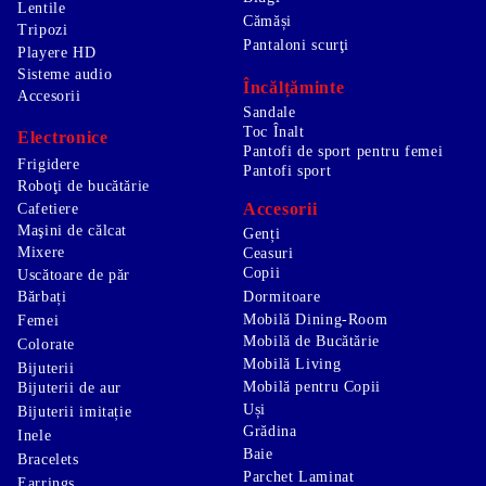
Lentile
Cămăși
Tripozi
Pantaloni scurţi
Playere HD
Sisteme audio
Încălțăminte
Accesorii
Sandale
Toc Înalt
Electronice
Pantofi de sport pentru femei
Frigidere
Pantofi sport
Roboţi de bucătărie
Accesorii
Cafetiere
Maşini de călcat
Genți
Mixere
Ceasuri
Copii
Uscătoare de păr
Bărbați
Dormitoare
Mobilă Dining-Room
Femei
Mobilă de Bucătărie
Colorate
Mobilă Living
Bijuterii
Mobilă pentru Copii
Bijuterii de aur
Uși
Bijuterii imitație
Grădina
Inele
Baie
Bracelets
Parchet Laminat
Earrings