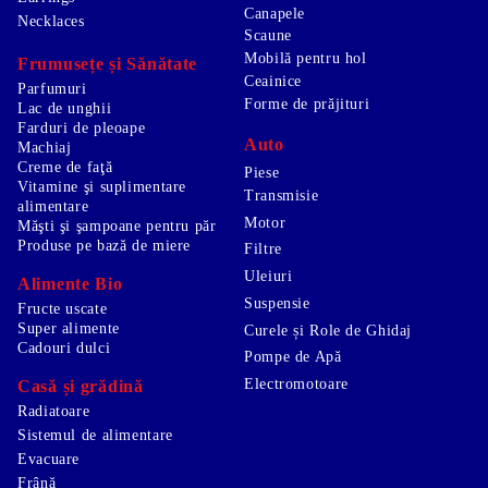
Canapele
Necklaces
Scaune
Mobilă pentru hol
Frumusețe și Sănătate
Ceainice
Parfumuri
Forme de prăjituri
Lac de unghii
Farduri de pleoape
Auto
Machiaj
Creme de faţă
Piese
Vitamine şi suplimentare
Transmisie
alimentare
Motor
Măşti şi şampoane pentru păr
Produse pe bază de miere
Filtre
Uleiuri
Alimente Bio
Suspensie
Fructe uscate
Super alimente
Curele și Role de Ghidaj
Cadouri dulci
Pompe de Apă
Electromotoare
Casă și grădină
Radiatoare
Sistemul de alimentare
Evacuare
Frână