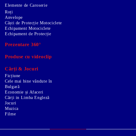
Elemente de Caroserie
Roți
Anvelope
Căști de Protecție Motociclete
Echipament Motociclete
Echipament de Protecție
Prezentare 360°
Produse cu videoclip
Cărți & Jocuri
Ficțiune
Cele mai bine vândute în
Bulgară
Economie și Afaceri
Cărți in Limba Engleză
Jocuri
Muzica
Filme