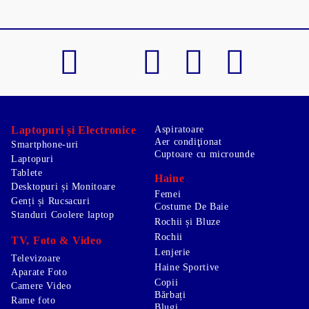
Laptopuri și Electronice
Aspiratoare
Aer condiţionat
Smartphone-uri
Cuptoare cu microunde
Laptopuri
Tablete
Haine
Desktopuri și Monitoare
Femei
Genți și Rucsacuri
Costume De Baie
Standuri Coolere laptop
Rochii și Bluze
Rochii
TV, Foto & Video
Lenjerie
Televizoare
Haine Sportive
Aparate Foto
Copii
Camere Video
Bărbați
Rame foto
Blugi