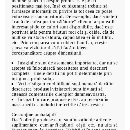
include și detalii despre produs. Ele pot fi
poziționate mai jos, însă cu siguranță trebuie să
furnizeze informații cu privire la tot ceea ce poate
entuziasma consumatorul. De exemplu, dacă vindeți
"cană de cafea pentru călătorie" clientul ar putea fi
interesat și de ce culori sunt disponibile, dacă este
potrivită atât pentru băuturi reci cât și calde, cât de
mult se va stoca căldura, capacitatea ei în mililitri,
etc. Prin comparea cu un obiect familiar, crește
șansa ca vizitatorul să își facă o ideee
corespunzătore asupra dimensiunii.
Imaginile sunt de asemenea importante, dar nu se
aștepta să înlocuiască necesitatea unei descrieri
completă - unele detalii nu pot fi determinate prin
imaginea produsului.
Veți câștiga o credibilitate suplimentară dacă în
descrierea produsul vizitatorii sunt invitați să
citească comentariile clienților dumneavoastră.
În cazul în care produsele dvs. au recenzii în
mass-media - includeți referirile către acestea.
Ce conține ambalajul?
Dacă oferiți produse care sunt însoțite de articole
suplimentare, cum ar fi cabluri, căști, etc., nu uita să