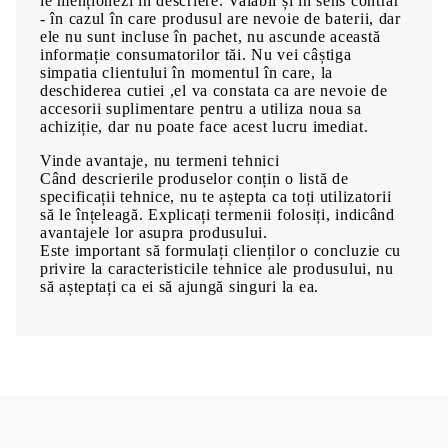
le menționezi în descriere. Valabil și în sens contrar
- în cazul în care produsul are nevoie de baterii, dar
ele nu sunt incluse în pachet, nu ascunde această
informație consumatorilor tăi. Nu vei câștiga
simpatia clientului în momentul în care, la
deschiderea cutiei ,el va constata ca are nevoie de
accesorii suplimentare pentru a utiliza noua sa
achiziție, dar nu poate face acest lucru imediat.
Vinde avantaje, nu termeni tehnici
Când descrierile produselor conțin o listă de
specificații tehnice, nu te aștepta ca toți utilizatorii
să le înțeleagă. Explicați termenii folosiți, indicând
avantajele lor asupra produsului.
Este important să formulați clienților o concluzie cu
privire la caracteristicile tehnice ale produsului, nu
să așteptați ca ei să ajungă singuri la ea.