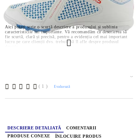
COMANDĂ RAPIDĂ
Noi vă vom contacta pentru finalizarea comenzii.
Aici puteți scrie o scurtă descriere a produsului și sublinia
caracteristicile lui importante. Vă recomandăm ca descrierea să
fie scurtă, clară și precisă, pentru a evidenția cel mai important
lucru pe care clienții dvs. trebuie să îl afle despre produsul
descris.
adifoot1
0.800
Kg
( 1 )
Evaluează
DESCRIERE DETALIATĂ
COMENTARII
PRODUSE CONEXE
ÎNLOCUIRE PRODUS