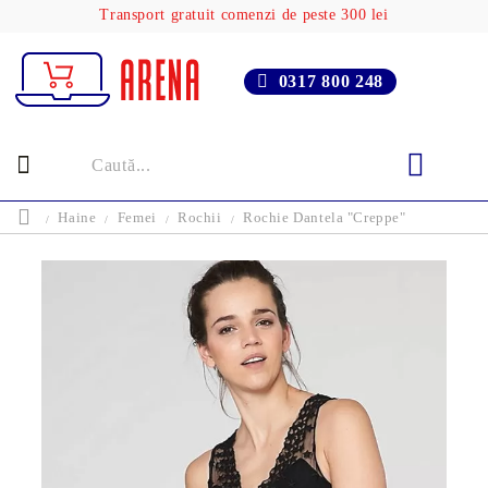
Transport gratuit comenzi de peste 300 lei
0317 800 248
Haine
Femei
Rochii
Rochie Dantela "Creppe"