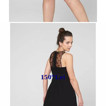
Tweet
Rochie Dantela "Creppe"
150
Lei
00
Avem
30
în stoc