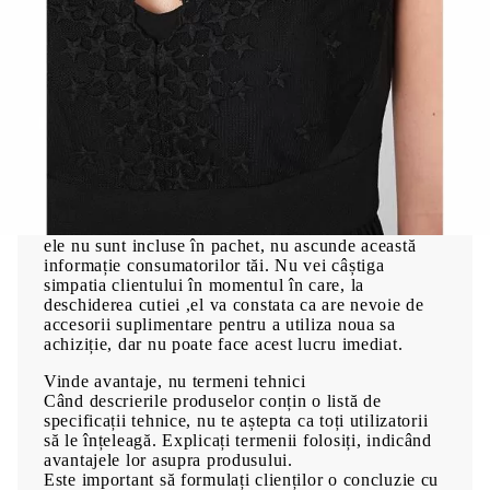
imaginea produsului.
Veți câștiga o credibilitate suplimentară dacă în
descrierea produsul vizitatorii sunt invitați să
citească comentariile clienților dumneavoastră.
În cazul în care produsele dvs. au recenzii în
mass-media - includeți referirile către acestea.
Ce conține ambalajul?
Dacă oferiți produse care sunt însoțite de articole
suplimentare, cum ar fi cabluri, căști, etc., nu uita să
le menționezi în descriere. Valabil și în sens contrar
- în cazul în care produsul are nevoie de baterii, dar
ele nu sunt incluse în pachet, nu ascunde această
informație consumatorilor tăi. Nu vei câștiga
simpatia clientului în momentul în care, la
deschiderea cutiei ,el va constata ca are nevoie de
accesorii suplimentare pentru a utiliza noua sa
achiziție, dar nu poate face acest lucru imediat.
Vinde avantaje, nu termeni tehnici
Când descrierile produselor conțin o listă de
specificații tehnice, nu te aștepta ca toți utilizatorii
să le înțeleagă. Explicați termenii folosiți, indicând
avantajele lor asupra produsului.
Este important să formulați clienților o concluzie cu