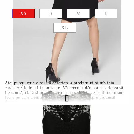
Mărime haine:
Tabel cu mărimi haine
XS
S
M
L
XL
COMANDĂ RAPIDĂ
Noi vă vom contacta pentru finalizarea comenzii.
Aici puteți scrie o scurtă descriere a produsului și sublinia
caracteristicile lui importante. Vă recomandăm ca descrierea să
fie scurtă, clară și precisă, pentru a evidenția cel mai important
lucru pe care clienții dvs. trebuie să îl afle despre produsul
descris.
MARIA5062-1
0.400
Kg