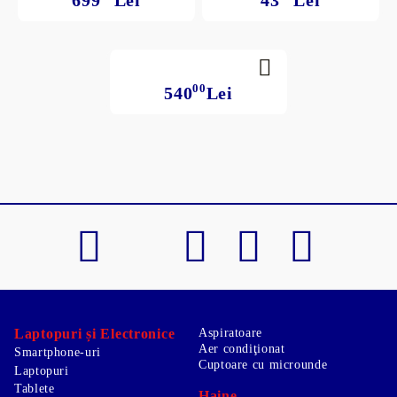
699
Lei
43
Lei
00
540
Lei
Laptopuri și Electronice
Aspiratoare
Aer condiţionat
Smartphone-uri
Cuptoare cu microunde
Laptopuri
Tablete
Haine