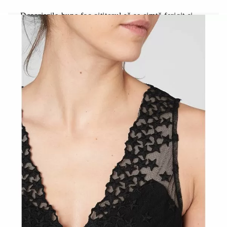
Vinde IDEALURI!
Descrierile bune fac cititorul să se simtă fericit și
mândru de achiziționarea produsului. Sau, pe scurt:
Vinde idealuri, nu prospectul produsului. Dacă știți
publicul tintă bine, știți și ce îi motivează să
cumpere, atunci vă puteți prezenta produsele intr-un
mod care să-i intrige.
Nu subestima detaliile!
În timp ce vindeți vise, însă, asigurați-vă că veți
include și detalii despre produs. Ele pot fi
poziționate mai jos, însă cu siguranță trebuie să
furnizeze informații cu privire la tot ceea ce poate
entuziasma consumatorul. De exemplu, dacă vindeți
"cană de cafea pentru călătorie" clientul ar putea fi
interesat și de ce culori sunt disponibile, dacă este
potrivită atât pentru băuturi reci cât și calde, cât de
mult se va stoca căldura, capacitatea ei în mililitri,
etc. Prin comparea cu un obiect familiar, crește
șansa ca vizitatorul să își facă o ideee
corespunzătore asupra dimensiunii.
Imaginile sunt de asemenea importante, dar nu se
aștepta să înlocuiască necesitatea unei descrieri
completă - unele detalii nu pot fi determinate prin