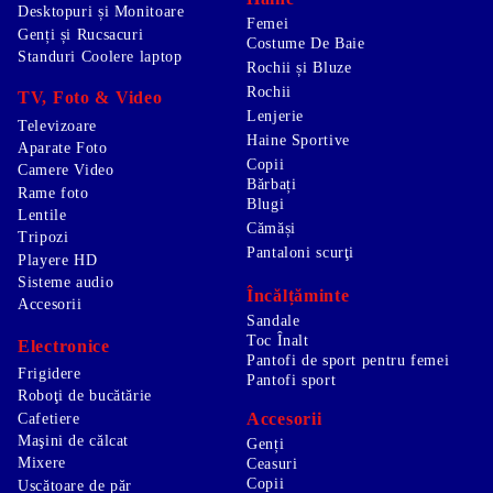
Desktopuri și Monitoare
Femei
Genți și Rucsacuri
Costume De Baie
Standuri Coolere laptop
Rochii și Bluze
Rochii
TV, Foto & Video
Lenjerie
Televizoare
Haine Sportive
Aparate Foto
Copii
Camere Video
Bărbați
Rame foto
Blugi
Lentile
Cămăși
Tripozi
Pantaloni scurţi
Playere HD
Sisteme audio
Încălțăminte
Accesorii
Sandale
Toc Înalt
Electronice
Pantofi de sport pentru femei
Frigidere
Pantofi sport
Roboţi de bucătărie
Accesorii
Cafetiere
Maşini de călcat
Genți
Mixere
Ceasuri
Copii
Uscătoare de păr