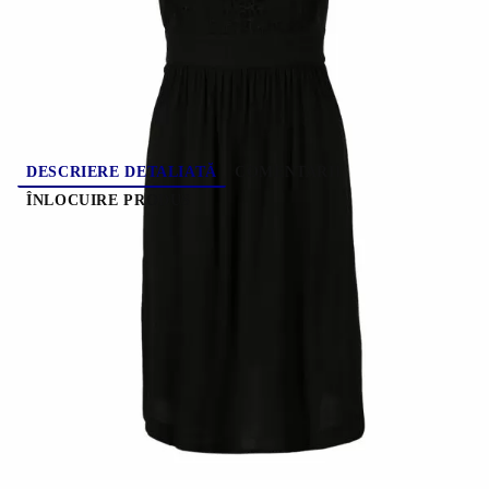
( 5 )
Evaluează
DESCRIERE DETALIATĂ
COMENTARII
ÎNLOCUIRE PRODUS
Descrierea este esențială pentru succesul afacerii
dumneavoastră. Ea va determina dacă veți
transforma un vizitator într-un client, sau îl vei
respinge cu texte obscure și lipsă de detalii
esențiale. Este important să scrieți propriile descrieri
ale produselor, care sunt oferite de magazinul dvs.
online. Nu copiați texte de pe site-uri străine!
Google și alte motoare de căutare vă va penaliza
pentru acest lucru. Veți obține poziții mai înalte în
căutare, dacă publicați niște descrieri originale. Iată
cateva reguli de aur în scrierea descrierii produselor: