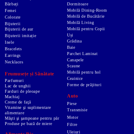
Bărbați
Dormitoare
Mobilă Dining-Room
Femei
Mobilă de Bucătărie
Colorate
Mobilă Living
Bijuterii
Mobilă pentru Copii
Bijuterii de aur
Uși
Bijuterii imitație
Grădina
Inele
Baie
Bracelets
Parchet Laminat
Earrings
Canapele
Necklaces
Scaune
Mobilă pentru hol
Frumusețe și Sănătate
Ceainice
Parfumuri
Forme de prăjituri
Lac de unghii
Farduri de pleoape
Auto
Machiaj
Creme de faţă
Piese
Vitamine şi suplimentare
Transmisie
alimentare
Motor
Măşti şi şampoane pentru păr
Produse pe bază de miere
Filtre
Uleiuri