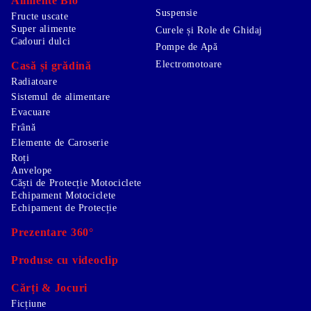
Alimente Bio
Suspensie
Fructe uscate
Super alimente
Curele și Role de Ghidaj
Cadouri dulci
Pompe de Apă
Electromotoare
Casă și grădină
Radiatoare
Sistemul de alimentare
Evacuare
Frână
Elemente de Caroserie
Roți
Anvelope
Căști de Protecție Motociclete
Echipament Motociclete
Echipament de Protecție
Prezentare 360°
Produse cu videoclip
Cărți & Jocuri
Ficțiune