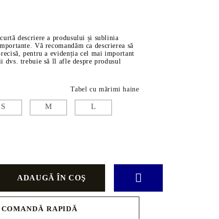
ve
scurtă descriere a produsului și sublinia
i importante. Vă recomandăm ca descrierea să
 precisă, pentru a evidenția cel mai important
ii dvs. trebuie să îl afle despre produsul
rţi
Tabel cu mărimi haine
S
M
L
ĂDINĂ
AUTO
Piese
g-Room
Transmisie
ătărie
Motor
Filtre
 Copii
Uleiuri
Suspensie
COMANDĂ RAPIDĂ
Curele și Role de Ghidaj