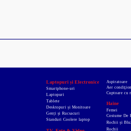
Laptopuri și Electronice
Aspiratoare
Aer condiţio
Smartphone-uri
Cuptoare cu 
Laptopuri
Tablete
Haine
Desktopuri și Monitoare
Femei
Genți și Rucsacuri
Costume De 
Standuri Coolere laptop
Rochii și Blu
Rochii
TV, Foto & Video