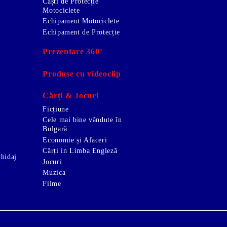
Căști de Protecție
Motociclete
Echipament Motociclete
Echipament de Protecție
Prezentare 360°
Produse cu videoclip
Cărți & Jocuri
Ficțiune
Cele mai bine vândute în
Bulgară
Economie și Afaceri
Cărți in Limba Engleză
Ghidaj
Jocuri
Muzica
Filme