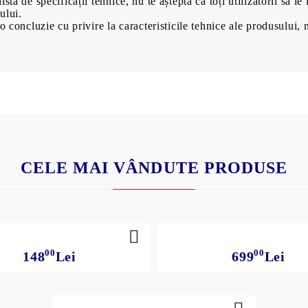
tă de specificații tehnice, nu te aștepta ca toți utilizatorii să le 
ului.
o concluzie cu privire la caracteristicile tehnice ale produsului, 
CELE MAI VÂNDUTE PRODUSE
00
00
148
Lei
699
Lei