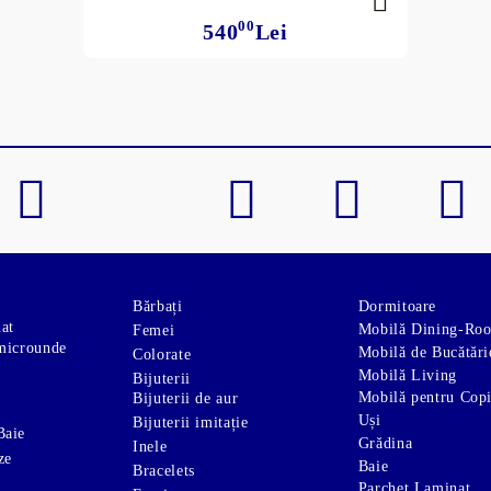
00
540
Lei
Bărbați
Dormitoare
nat
Mobilă Dining-Ro
Femei
microunde
Mobilă de Bucătări
Colorate
Mobilă Living
Bijuterii
Mobilă pentru Copi
Bijuterii de aur
Uși
Bijuterii imitație
Baie
Grădina
Inele
ze
Baie
Bracelets
Parchet Laminat