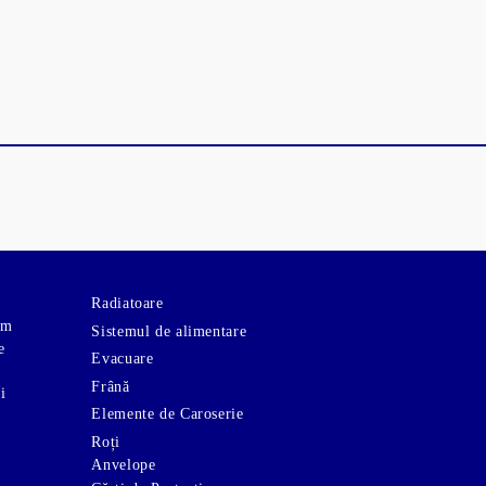
Radiatoare
om
Sistemul de alimentare
e
Evacuare
Frână
i
Elemente de Caroserie
Roți
Anvelope