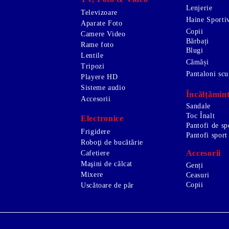
Lenjerie
Televizoare
Haine Sporti
Aparate Foto
Copii
Camere Video
Bărbați
Rame foto
Blugi
Lentile
Cămăși
Tripozi
Pantaloni scu
Playere HD
Sisteme audio
Încălțămin
Accesorii
Sandale
Toc Înalt
Electronice
Pantofi de sp
Frigidere
Pantofi sport
Roboţi de bucătărie
Accesorii
Cafetiere
Maşini de călcat
Genți
Mixere
Ceasuri
Copii
Uscătoare de păr