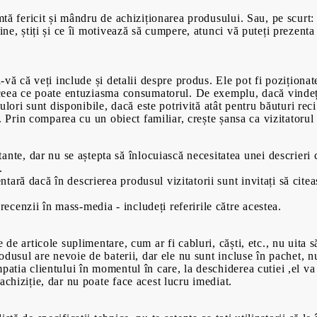
imtă fericit și mândru de achiziționarea produsului. Sau, pe scurt
bine, știți și ce îi motivează să cumpere, atunci vă puteți prezent
00
00
699
Lei
470
Lei
i-vă că veți include și detalii despre produs. Ele pot fi poziționat
t ceea ce poate entuziasma consumatorul. De exemplu, dacă vindeț
culori sunt disponibile, dacă este potrivită atât pentru băuturi rec
tc. Prin comparea cu un obiect familiar, crește șansa ca vizitatoru
nte, dar nu se aștepta să înlocuiască necesitatea unei descrieri c
.
ntară dacă în descrierea produsul vizitatorii sunt invitați să citea
recenzii în mass-media - includeți referirile către acestea.
 de articole suplimentare, cum ar fi cabluri, căști, etc., nu uita 
produsul are nevoie de baterii, dar ele nu sunt incluse în pachet,
patia clientului în momentul în care, la deschiderea cutiei ,el va
achiziție, dar nu poate face acest lucru imediat.