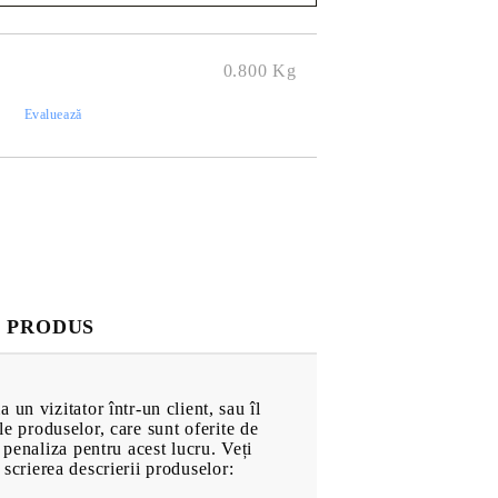
Pompe de Apă
 pentru
.
at
Electromotoare
0.800
Kg
Radiatoare
)
Evaluează
Sistemul de alimentare
hol
Evacuare
Frână
turi
Elemente de Caroserie
Roți
Anvelope
Căști de Protecție
 PRODUS
Motociclete
Echipament Motociclete
Echipament de Protecție
un vizitator într-un client, sau îl
ale produselor, care sunt oferite de
 penaliza pentru acest lucru. Veți
CĂRȚI & JOCURI
n scrierea descrierii produselor: