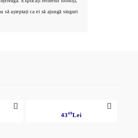
înțeleagă. Explicați termenii folosiți,
nu să așteptați ca ei să ajungă singuri
49
43
Lei