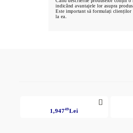
Când descrierile produselor conțin o lis
indicând avantajele lor asupra produs
Este important să formulați clienților 
la ea.
49
1,947
Lei