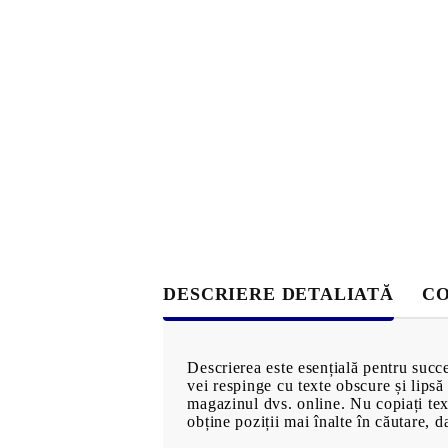
alimentare
Bijuterii de aur
Măşti şi ş
Bijuterii imitație
păr
Inele
Produse pe
Bracelets
MĂRCI
Earrings
Necklaces
DESCRIERE DETALIATĂ
CO
OFERTE EXCLUSIVE
Descrierea este esențială pentru succe
vei respinge cu texte obscure și lipsă 
magazinul dvs. online. Nu copiați text
PREZENTARE 360°
obține poziții mai înalte în căutare, d