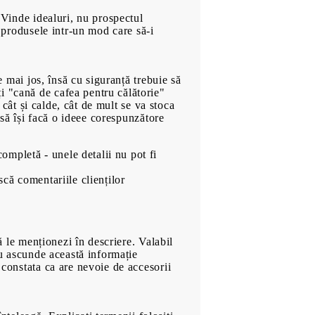
Ficțiune
: Vinde idealuri, nu prospectul
Cele mai bine vândute în
a produsele intr-un mod care să-i
Bulgară
Economie și Afaceri
00
859
Lei
e mai jos, însă cu siguranță trebuie să
Cărți in Limba Engleză
i "cană de cafea pentru călătorie"
i cât și calde, cât de mult se va stoca
Jocuri
l să își facă o ideee corespunzătore
Muzica
Filme
ompletă - unele detalii nu pot fi
scă comentariile clienților
să le menționezi în descriere. Valabil
 nu ascunde această informație
 constata ca are nevoie de accesorii