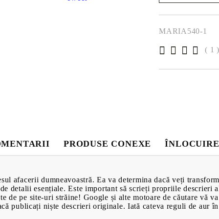
Baie
Noi vă vom contacta
ampoane pentru
finalizarea comenzii
Parchet Lamin
MARIA540-1
Canapele
 bază de miere
( 1 
Scaune
Mobilă pentru 
Ceainice
Forme de prăji
MENTARII
PRODUSE CONEXE
ÎNLOCUIRE
sul afacerii dumneavoastră. Ea va determina dacă veți transforma 
de detalii esențiale. Este important să scrieți propriile descrieri 
e de pe site-uri străine! Google și alte motoare de căutare vă va
PRODUSE CU
acă publicați niște descrieri originale. Iată cateva reguli de aur î
VIDEOCLIP