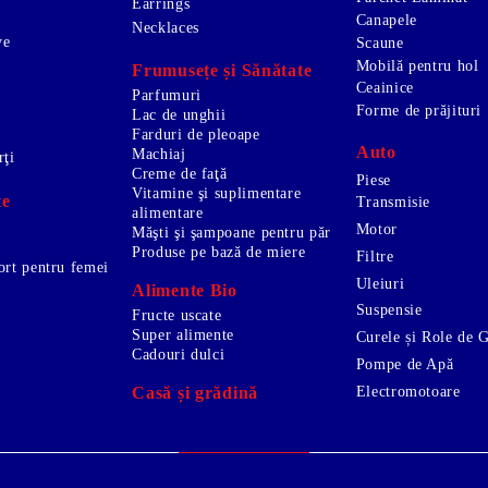
Earrings
Canapele
Necklaces
ve
Scaune
Mobilă pentru hol
Frumusețe și Sănătate
Ceainice
Parfumuri
Forme de prăjituri
Lac de unghii
Farduri de pleoape
Auto
Machiaj
rţi
Creme de faţă
Piese
Vitamine şi suplimentare
te
Transmisie
alimentare
Motor
Măşti şi şampoane pentru păr
Produse pe bază de miere
Filtre
ort pentru femei
Uleiuri
Alimente Bio
Suspensie
Fructe uscate
Super alimente
Curele și Role de 
Cadouri dulci
Pompe de Apă
Electromotoare
Casă și grădină