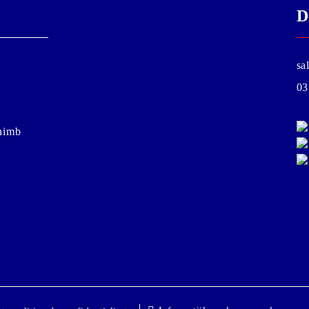
D
sa
03
chimb