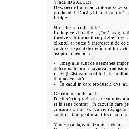
Vinde IDEALURI!
Descrierile bune fac cititorul să se s
produsului. Dacă știți publicul tintă 
intrige.
Nu subestima detaliile!
00
480
Lei
În timp ce vindeți vise, însă, asiguraț
furnizeze informații cu privire la to
clientul ar putea fi interesat și de ce 
căldura, capacitatea ei în mililitri, e
asupra dimensiunii.
Imaginile sunt de asemenea importa
determinate prin imaginea produsului
Veți câștiga o credibilitate suplime
dumneavoastră.
În cazul în care produsele dvs. au 
Ce conține ambalajul?
Dacă oferiți produse care sunt însoțite
și în sens contrar - în cazul în care 
consumatorilor tăi. Nu vei câștiga sim
suplimentare pentru a utiliza noua sa 
Vinde avantaje, nu termeni tehnici