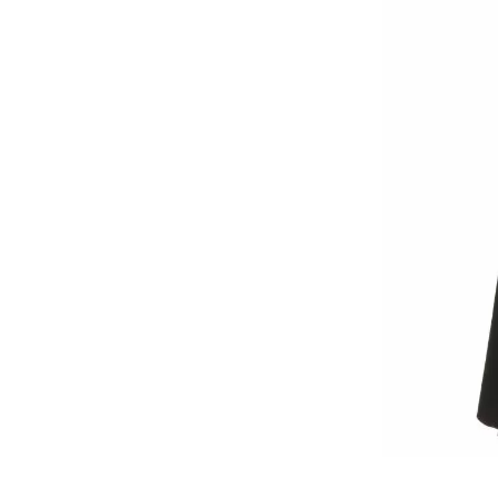
Standuri Coolere laptop
Pompe de Apă
Sisteme au
Electromotoare
Accesorii
Radiatoare
Sistemul de alimentare
Evacuare
Frână
Elemente de Caroserie
ACCESORII
FRUMUSE
SĂNĂTAT
Genți
Parfumuri
Ceasuri
Lac de ung
Copii
Farduri de
Bărbați
Machiaj
Femei
Creme de f
Colorate
Vitamine ş
Bijuterii