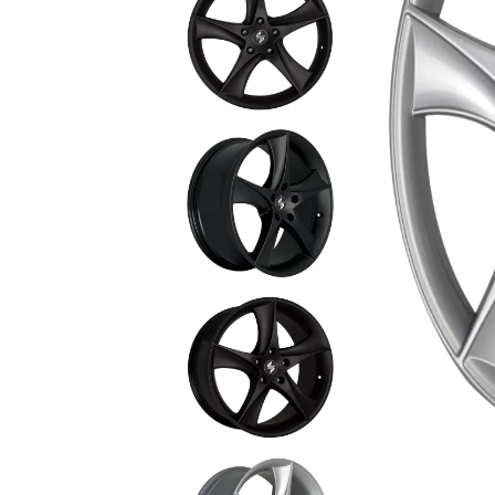
Standuri Coolere laptop
Pompe de Apă
Sisteme au
Electromotoare
Accesorii
Radiatoare
Sistemul de alimentare
Evacuare
Frână
Elemente de Caroserie
ACCESORII
FRUMUSE
SĂNĂTAT
Genți
Parfumuri
Ceasuri
Lac de ung
Copii
Farduri de
Bărbați
Machiaj
Femei
Creme de f
Colorate
Vitamine ş
Bijuterii