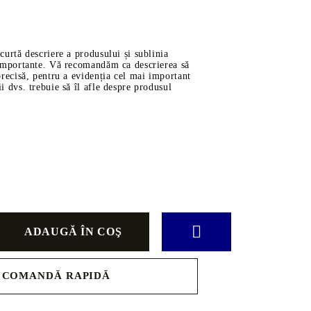
ve
scurtă descriere a produsului și sublinia
i importante. Vă recomandăm ca descrierea să
 precisă, pentru a evidenția cel mai important
ii dvs. trebuie să îl afle despre produsul
rţi
ĂDINĂ
AUTO
Piese
g-Room
Transmisie
ătărie
Motor
Filtre
 Copii
Uleiuri
COMANDĂ RAPIDĂ
Suspensie
Curele și Role de Ghidaj
 pentru