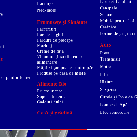
Parchet Laminat
Earrings
Canapele
Necklaces
ve
Scaune
Mobilă pentru hol
Frumusețe și Sănătate
Ceainice
Parfumuri
Forme de prăjituri
Lac de unghii
Farduri de pleoape
Auto
Machiaj
rţi
Creme de faţă
Piese
Vitamine şi suplimentare
te
Transmisie
alimentare
Motor
Măşti şi şampoane pentru păr
Produse pe bază de miere
Filtre
ort pentru femei
Uleiuri
Alimente Bio
Suspensie
Fructe uscate
Super alimente
Curele și Role de 
Cadouri dulci
Pompe de Apă
Electromotoare
Casă și grădină