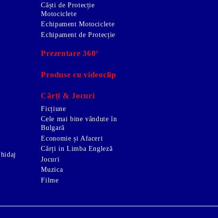
Căști de Protecție
Motociclete
Echipament Motociclete
Echipament de Protecție
Prezentare 360°
Produse cu videoclip
Cărți & Jocuri
Ficțiune
Cele mai bine vândute în
Bulgară
Economie și Afaceri
Cărți in Limba Engleză
Ghidaj
Jocuri
Muzica
Filme