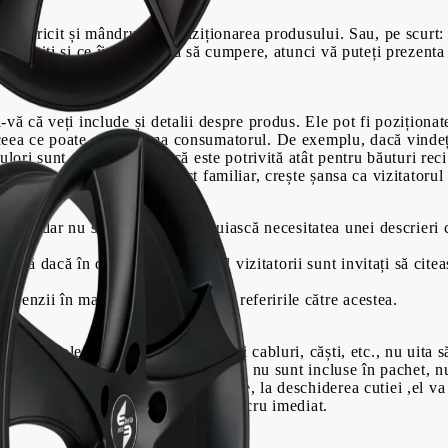
imtă fericit și mândru de achiziționarea produsului. Sau, pe scurt
bine, știți și ce îi motivează să cumpere, atunci vă puteți prezent
00
00
699
Lei
470
Lei
i-vă că veți include și detalii despre produs. Ele pot fi poziționat
t ceea ce poate entuziasma consumatorul. De exemplu, dacă vindeț
culori sunt disponibile, dacă este potrivită atât pentru băuturi rec
tc. Prin comparea cu un obiect familiar, crește șansa ca vizitatoru
nte, dar nu se aștepta să înlocuiască necesitatea unei descrieri c
.
ntară dacă în descrierea produsul vizitatorii sunt invitați să citea
recenzii în mass-media - includeți referirile către acestea.
 de articole suplimentare, cum ar fi cabluri, căști, etc., nu uita 
produsul are nevoie de baterii, dar ele nu sunt incluse în pachet,
patia clientului în momentul în care, la deschiderea cutiei ,el va
achiziție, dar nu poate face acest lucru imediat.