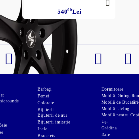
00
540
Lei
Bărbați
Dormitoare
nat
Mobilă Dining-Ro
Femei
microunde
Mobilă de Bucătări
Colorate
Mobilă Living
Bijuterii
Mobilă pentru Copi
Bijuterii de aur
Uși
Bijuterii imitație
Baie
Grădina
Inele
ze
Baie
Bracelets