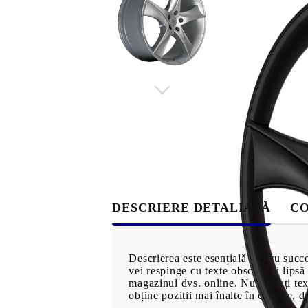
alimentare
Bijuterii de aur
Măşti şi ş
Bijuterii imitație
păr
Inele
Produse pe
Bracelets
MĂRCI
Earrings
Necklaces
DESCRIERE DETALIATĂ
CO
OFERTE EXCLUSIVE
Descrierea este esențială pentru succe
vei respinge cu texte obscure și lipsă 
magazinul dvs. online. Nu copiați text
PREZENTARE 360°
obține poziții mai înalte în căutare, d