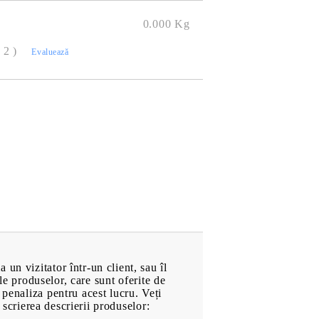
.
Pompe de Apă
0.000
Kg
at
Electromotoare
( 2 )
Evaluează
Radiatoare
Sistemul de alimentare
hol
Evacuare
Frână
turi
Elemente de Caroserie
Roți
Anvelope
Căști de Protecție
Motociclete
Echipament Motociclete
Echipament de Protecție
un vizitator într-un client, sau îl
ale produselor, care sunt oferite de
 penaliza pentru acest lucru. Veți
CĂRȚI & JOCURI
n scrierea descrierii produselor: