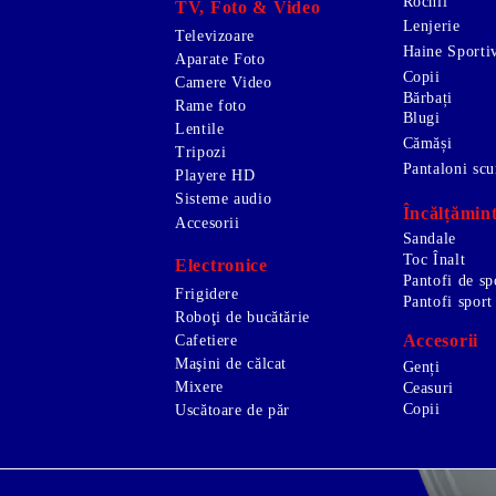
Rochii
TV, Foto & Video
Lenjerie
Televizoare
Haine Sporti
Aparate Foto
Copii
Camere Video
Bărbați
Rame foto
Blugi
Lentile
Cămăși
Tripozi
Pantaloni scu
Playere HD
Sisteme audio
Încălțămin
Accesorii
Sandale
Toc Înalt
Electronice
Pantofi de sp
Frigidere
Pantofi sport
Roboţi de bucătărie
Accesorii
Cafetiere
Maşini de călcat
Genți
Mixere
Ceasuri
Copii
Uscătoare de păr