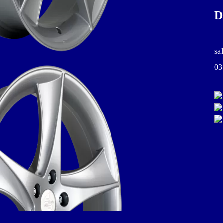
D
sa
03
chimb