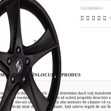
finalizarea comenzii
Baie
504380948-1
ampoane pentru
Parchet Lamin
Canapele
 bază de miere
Scaune
Mobilă pentru 
Ceainice
Tweet
Forme de prăji
MENTARII
ÎNLOCUIRE PRODUS
sul afacerii dumneavoastră. Ea va determina dacă veți transforma 
de detalii esențiale. Este important să scrieți propriile descrieri 
e de pe site-uri străine! Google și alte motoare de căutare vă va
PRODUSE CU
acă publicați niște descrieri originale. Iată cateva reguli de aur î
VIDEOCLIP