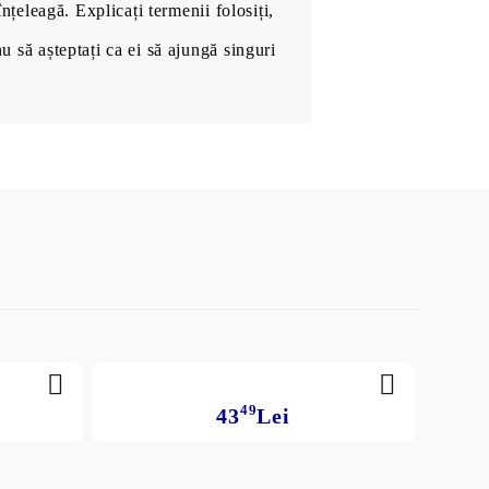
înțeleagă. Explicați termenii folosiți,
nu să așteptați ca ei să ajungă singuri
49
43
Lei