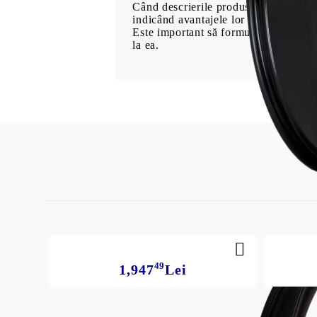
Când descrierile produselor conțin o lis
indicând avantajele lor asupra produs
Este important să formulați clienților 
la ea.
49
1,947
Lei