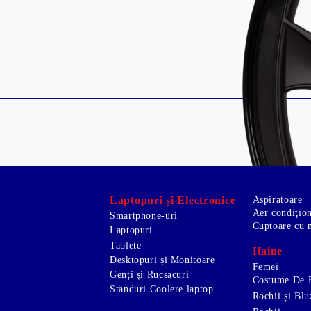
Laptopuri și Electronice
Aspiratoare
Aer condiţio
Smartphone-uri
Cuptoare cu 
Laptopuri
Tablete
Haine
Desktopuri și Monitoare
Femei
Genți și Rucsacuri
Costume De 
Standuri Coolere laptop
Rochii și Blu