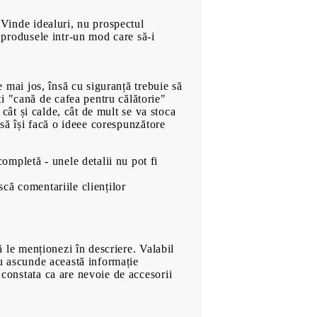
Ficțiune
: Vinde idealuri, nu prospectul
Cele mai bine vândute în
a produsele intr-un mod care să-i
Bulgară
Economie și Afaceri
00
859
Lei
e mai jos, însă cu siguranță trebuie să
Cărți in Limba Engleză
i "cană de cafea pentru călătorie"
Jocuri
i cât și calde, cât de mult se va stoca
l să își facă o ideee corespunzătore
Muzica
Filme
ompletă - unele detalii nu pot fi
scă comentariile clienților
să le menționezi în descriere. Valabil
 nu ascunde această informație
 constata ca are nevoie de accesorii