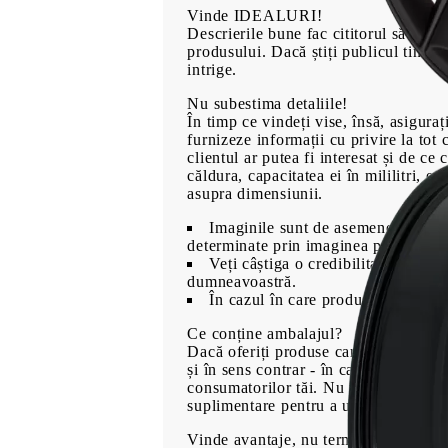
Vinde IDEALURI!
Descrierile bune fac cititorul să se s
produsului. Dacă știți publicul tintă 
intrige.
Nu subestima detaliile!
00
480
Lei
În timp ce vindeți vise, însă, asiguraț
furnizeze informații cu privire la to
clientul ar putea fi interesat și de ce 
căldura, capacitatea ei în mililitri, e
asupra dimensiunii.
Imaginile sunt de asemenea importa
determinate prin imaginea produsului
Veți câștiga o credibilitate suplime
dumneavoastră.
În cazul în care produsele dvs. au 
Ce conține ambalajul?
Dacă oferiți produse care sunt însoțite
și în sens contrar - în cazul în care 
consumatorilor tăi. Nu vei câștiga sim
suplimentare pentru a utiliza noua sa 
Vinde avantaje, nu termeni tehnici