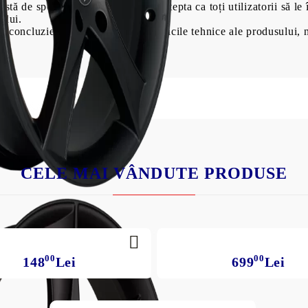
tă de specificații tehnice, nu te aștepta ca toți utilizatorii să le 
ului.
o concluzie cu privire la caracteristicile tehnice ale produsului, 
CELE MAI VÂNDUTE PRODUSE
00
00
148
Lei
699
Lei