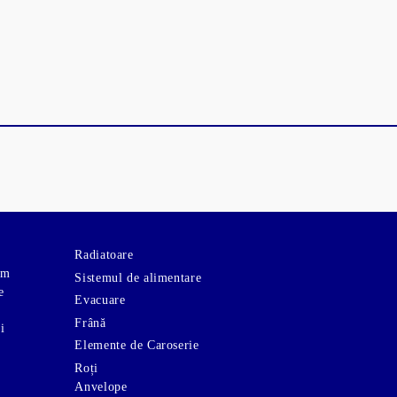
Radiatoare
om
Sistemul de alimentare
e
Evacuare
Frână
i
Elemente de Caroserie
Roți
Anvelope